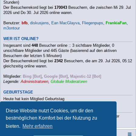
Stunden)
Der Besucherrekord liegt bei
170043
Besuchern, die zwischen Mi 29. Jul
2026 und Do 30. Jul 2026 online waren.
Benutzer:
bfb
,
diskusjens
,
Ean MacGlayva
,
Fliegenpups
,
FrankiaFan
,
m3ontour
WER IST ONLINE?
Insgesamt sind
448
Besucher online :: 3 sichtbare Mitglieder, 0
unsichtbare Mitglieder und 445 Gäste (basierend auf den aktiven
Besuchern der letzten 5 Minuten)
Der Besucherrekord liegt bei
2342
Besuchern, die am 29. Jul 2026, 05:12
gleichzeitig online waren.
Mitglieder:
Bing [Bot]
,
Google [Bot]
,
Majestic-12 [Bot]
Legende:
Administratoren
,
Globale Moderatoren
GEBURTSTAGE
Heute hat kein Mitglied Geburtstag
STATISTIK
Diese Website nutzt Cookies, um dir den
Beiträge insgesamt
112790
• Themen insgesamt
9813
• Mitglieder
bestmöglichen Komfort bei der Nutzung zu
insgesamt
3202
• Unser neuestes Mitglied:
Paula2026
bieten.
Mehr erfahren
Campers-World-Forum
Portal
Foren-Übersicht