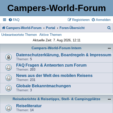
Campers-World-Forum
FAQ
Registrieren
Anmelden
Campers-World-Forum
Portal
Foren-Übersicht
Unbeantwortete Themen
Aktive Themen
u
Aktuelle Zeit: 7. Aug 2026, 12:11
c
Campers-World-Forum Intern
h
Datenschutzerklärung, Boardregeln & Impressum
e
Themen:
5
FAQ Fragen & Antworten zum Forum
Themen:
203
News aus der Welt des mobilen Reisens
Themen:
231
Globale Bekanntmachungen
Themen:
3
Reiseberichte & Reisetipps, Stell- & Campingplätze
Reiseliteratur
Themen:
14