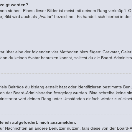
ezeigt werden?
en stehen. Eines dieser Bilder ist meist mit deinem Rang verknüpft: Of
Bild wird auch als „Avatar“ bezeichnet. Es handelt sich hierbei in der
vatar über eine der folgenden vier Methoden hinzufügen: Gravatar, Gal
n du keinen Avatar benutzen kannst, solltest du die Board-Administra
le Beiträge du bislang erstellt hast oder identifizieren bestimmte B
von der Board-Administration festgelegt wurden. Bitte schreibe keine 
inistrator wird deinen Rang unter Umständen einfach wieder zurückse
de ich aufgefordert, mich anzumelden.
n für Nachrichten an andere Benutzer nutzen, falls diese von der Board