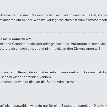
utzername und dein Passwort richtig sind. Wenn dies der Fall ist, wen
rationsproblem mit der Website vorliegt, welches ein Administrator löse
icht mehr anmelden?!
chieden Gründen deaktiviert oder gelöscht hat. Außerdem löschen viele
iere dich einfach erneut und nimm aktiv an den Diskussionen teil!
icht wieder mitteilen, du kannst es jedoch zurücksetzen. Dies machst d
ch schnell wieder anmelden können.
zusetzen, so wende dich an die Board-Administration.
 nicht auswählst, wirst du nur für eine Sitzung angemeldet. Dies ve