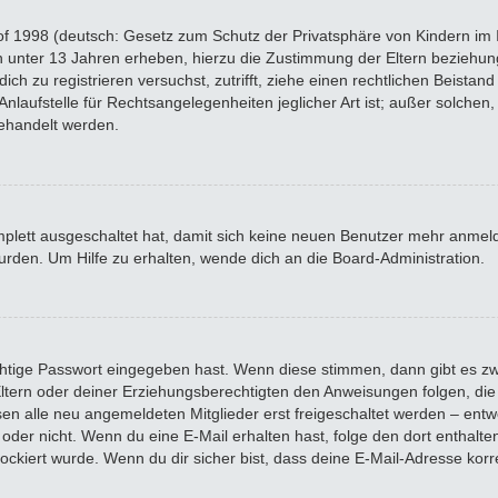
f 1998 (deutsch: Gesetz zum Schutz der Privatsphäre von Kindern im In
n unter 13 Jahren erheben, hierzu die Zustimmung der Eltern beziehu
 dich zu registrieren versuchst, zutrifft, ziehe einen rechtlichen Beista
laufstelle für Rechtsangelegenheiten jeglicher Art ist; außer solchen, 
ehandelt werden.
omplett ausgeschaltet hat, damit sich keine neuen Benutzer mehr anme
rden. Um Hilfe zu erhalten, wende dich an die Board-Administration.
chtige Passwort eingegeben hast. Wenn diese stimmen, dann gibt es z
 Eltern oder deiner Erziehungsberechtigten den Anweisungen folgen, die 
sen alle neu angemeldeten Mitglieder erst freigeschaltet werden – entwe
 ist oder nicht. Wenn du eine E-Mail erhalten hast, folge den dort enth
ockiert wurde. Wenn du dir sicher bist, dass deine E-Mail-Adresse kor