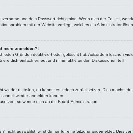
utzername und dein Passwort richtig sind. Wenn dies der Fall ist, wen
rationsproblem mit der Website vorliegt, welches ein Administrator löse
icht mehr anmelden?!
chieden Gründen deaktiviert oder gelöscht hat. Außerdem löschen viele
iere dich einfach erneut und nimm aktiv an den Diskussionen teil!
icht wieder mitteilen, du kannst es jedoch zurücksetzen. Dies machst d
ch schnell wieder anmelden können.
zusetzen, so wende dich an die Board-Administration.
 nicht auswählst, wirst du nur für eine Sitzung angemeldet. Dies ve