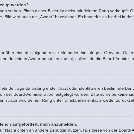
ezeigt werden?
en stehen. Eines dieser Bilder ist meist mit deinem Rang verknüpft: Of
Bild wird auch als „Avatar“ bezeichnet. Es handelt sich hierbei in der
vatar über eine der folgenden vier Methoden hinzufügen: Gravatar, Gal
n du keinen Avatar benutzen kannst, solltest du die Board-Administra
le Beiträge du bislang erstellt hast oder identifizieren bestimmte B
von der Board-Administration festgelegt wurden. Bitte schreibe keine 
inistrator wird deinen Rang unter Umständen einfach wieder zurückse
de ich aufgefordert, mich anzumelden.
n für Nachrichten an andere Benutzer nutzen, falls diese von der Board