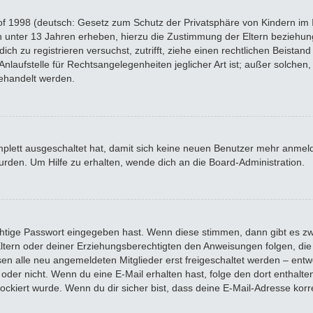
f 1998 (deutsch: Gesetz zum Schutz der Privatsphäre von Kindern im In
n unter 13 Jahren erheben, hierzu die Zustimmung der Eltern beziehu
 dich zu registrieren versuchst, zutrifft, ziehe einen rechtlichen Beista
laufstelle für Rechtsangelegenheiten jeglicher Art ist; außer solchen, 
ehandelt werden.
omplett ausgeschaltet hat, damit sich keine neuen Benutzer mehr anme
rden. Um Hilfe zu erhalten, wende dich an die Board-Administration.
chtige Passwort eingegeben hast. Wenn diese stimmen, dann gibt es z
 Eltern oder deiner Erziehungsberechtigten den Anweisungen folgen, die 
sen alle neu angemeldeten Mitglieder erst freigeschaltet werden – entwe
 ist oder nicht. Wenn du eine E-Mail erhalten hast, folge den dort enth
ockiert wurde. Wenn du dir sicher bist, dass deine E-Mail-Adresse kor