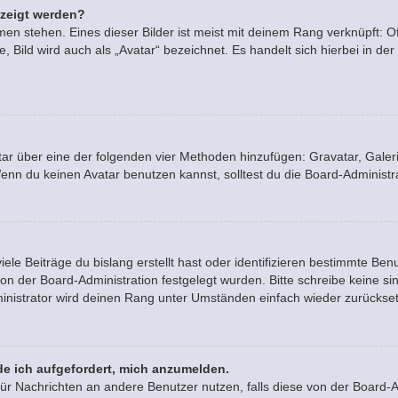
ezeigt werden?
en stehen. Eines dieser Bilder ist meist mit deinem Rang verknüpft: Of
Bild wird auch als „Avatar“ bezeichnet. Es handelt sich hierbei in der
vatar über eine der folgenden vier Methoden hinzufügen: Gravatar, Gal
n du keinen Avatar benutzen kannst, solltest du die Board-Administra
le Beiträge du bislang erstellt hast oder identifizieren bestimmte B
von der Board-Administration festgelegt wurden. Bitte schreibe keine 
inistrator wird deinen Rang unter Umständen einfach wieder zurückse
de ich aufgefordert, mich anzumelden.
n für Nachrichten an andere Benutzer nutzen, falls diese von der Board