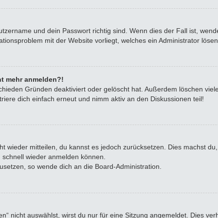
utzername und dein Passwort richtig sind. Wenn dies der Fall ist, wen
rationsproblem mit der Website vorliegt, welches ein Administrator löse
icht mehr anmelden?!
chieden Gründen deaktiviert oder gelöscht hat. Außerdem löschen viele
iere dich einfach erneut und nimm aktiv an den Diskussionen teil!
icht wieder mitteilen, du kannst es jedoch zurücksetzen. Dies machst d
ch schnell wieder anmelden können.
zusetzen, so wende dich an die Board-Administration.
 nicht auswählst, wirst du nur für eine Sitzung angemeldet. Dies ve