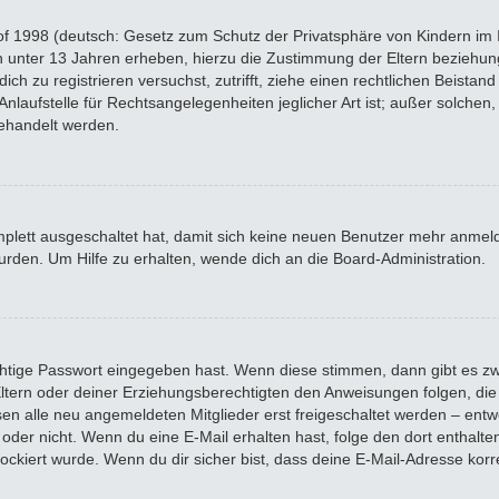
f 1998 (deutsch: Gesetz zum Schutz der Privatsphäre von Kindern im In
n unter 13 Jahren erheben, hierzu die Zustimmung der Eltern beziehu
 dich zu registrieren versuchst, zutrifft, ziehe einen rechtlichen Beista
laufstelle für Rechtsangelegenheiten jeglicher Art ist; außer solchen, 
ehandelt werden.
omplett ausgeschaltet hat, damit sich keine neuen Benutzer mehr anme
rden. Um Hilfe zu erhalten, wende dich an die Board-Administration.
chtige Passwort eingegeben hast. Wenn diese stimmen, dann gibt es z
 Eltern oder deiner Erziehungsberechtigten den Anweisungen folgen, die 
sen alle neu angemeldeten Mitglieder erst freigeschaltet werden – entwe
 ist oder nicht. Wenn du eine E-Mail erhalten hast, folge den dort enth
ockiert wurde. Wenn du dir sicher bist, dass deine E-Mail-Adresse kor