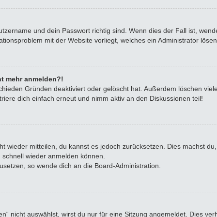
utzername und dein Passwort richtig sind. Wenn dies der Fall ist, wen
rationsproblem mit der Website vorliegt, welches ein Administrator löse
icht mehr anmelden?!
chieden Gründen deaktiviert oder gelöscht hat. Außerdem löschen viele
iere dich einfach erneut und nimm aktiv an den Diskussionen teil!
icht wieder mitteilen, du kannst es jedoch zurücksetzen. Dies machst d
ch schnell wieder anmelden können.
zusetzen, so wende dich an die Board-Administration.
 nicht auswählst, wirst du nur für eine Sitzung angemeldet. Dies ve