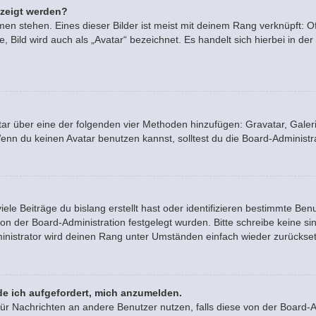
ezeigt werden?
en stehen. Eines dieser Bilder ist meist mit deinem Rang verknüpft: Of
Bild wird auch als „Avatar“ bezeichnet. Es handelt sich hierbei in der
vatar über eine der folgenden vier Methoden hinzufügen: Gravatar, Gal
n du keinen Avatar benutzen kannst, solltest du die Board-Administra
le Beiträge du bislang erstellt hast oder identifizieren bestimmte B
von der Board-Administration festgelegt wurden. Bitte schreibe keine 
inistrator wird deinen Rang unter Umständen einfach wieder zurückse
de ich aufgefordert, mich anzumelden.
n für Nachrichten an andere Benutzer nutzen, falls diese von der Board