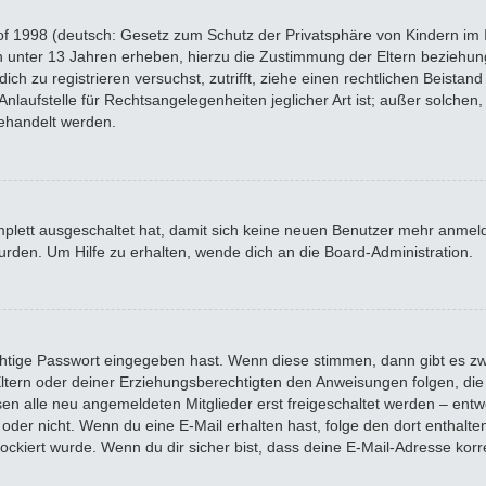
f 1998 (deutsch: Gesetz zum Schutz der Privatsphäre von Kindern im In
n unter 13 Jahren erheben, hierzu die Zustimmung der Eltern beziehu
 dich zu registrieren versuchst, zutrifft, ziehe einen rechtlichen Beista
laufstelle für Rechtsangelegenheiten jeglicher Art ist; außer solchen, 
ehandelt werden.
omplett ausgeschaltet hat, damit sich keine neuen Benutzer mehr anme
rden. Um Hilfe zu erhalten, wende dich an die Board-Administration.
chtige Passwort eingegeben hast. Wenn diese stimmen, dann gibt es z
 Eltern oder deiner Erziehungsberechtigten den Anweisungen folgen, die 
sen alle neu angemeldeten Mitglieder erst freigeschaltet werden – entwe
 ist oder nicht. Wenn du eine E-Mail erhalten hast, folge den dort enth
ockiert wurde. Wenn du dir sicher bist, dass deine E-Mail-Adresse kor