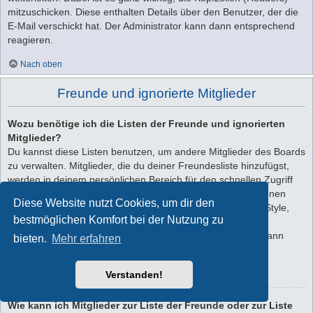
mitzuschicken. Diese enthalten Details über den Benutzer, der die
E-Mail verschickt hat. Der Administrator kann dann entsprechend
reagieren.
Nach oben
Freunde und ignorierte Mitglieder
Wozu benötige ich die Listen der Freunde und ignorierten
Mitglieder?
Du kannst diese Listen benutzen, um andere Mitglieder des Boards
zu verwalten. Mitglieder, die du deiner Freundesliste hinzufügst,
werden in deinem persönlichen Bereich für den schnellen Zugriff
aufgelistet. Du siehst dort deren Onlinestatus und kannst ihnen
Diese Website nutzt Cookies, um dir den
schnell eine Private Nachricht senden. Abhängig von dem Style,
bestmöglichen Komfort bei der Nutzung zu
den du verwendest, können Beiträge deiner Freunde auch
hervorgehoben sein. Wenn du einen Benutzer ignorierst, dann
bieten.
Mehr erfahren
siehst du seine Beiträge standardmäßig nicht.
Verstanden!
Nach oben
Wie kann ich Mitglieder zur Liste der Freunde oder zur Liste