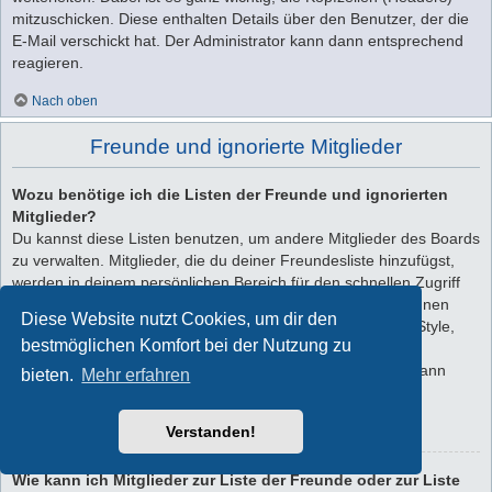
mitzuschicken. Diese enthalten Details über den Benutzer, der die
E-Mail verschickt hat. Der Administrator kann dann entsprechend
reagieren.
Nach oben
Freunde und ignorierte Mitglieder
Wozu benötige ich die Listen der Freunde und ignorierten
Mitglieder?
Du kannst diese Listen benutzen, um andere Mitglieder des Boards
zu verwalten. Mitglieder, die du deiner Freundesliste hinzufügst,
werden in deinem persönlichen Bereich für den schnellen Zugriff
aufgelistet. Du siehst dort deren Onlinestatus und kannst ihnen
Diese Website nutzt Cookies, um dir den
schnell eine Private Nachricht senden. Abhängig von dem Style,
bestmöglichen Komfort bei der Nutzung zu
den du verwendest, können Beiträge deiner Freunde auch
hervorgehoben sein. Wenn du einen Benutzer ignorierst, dann
bieten.
Mehr erfahren
siehst du seine Beiträge standardmäßig nicht.
Verstanden!
Nach oben
Wie kann ich Mitglieder zur Liste der Freunde oder zur Liste