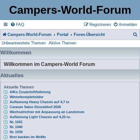
Campers-World-Forum
FAQ
Registrieren
Anmelden
Campers-World-Forum
Portal
Foren-Übersicht
Unbeantwortete Themen
Aktive Themen
u
Willkommen
c
h
Willkommen im Campers-World Forum
e
Aktuelles
Aktuelle Themen
AlKo Zusatzluftfederung
Winterkompletträder
Auflastung Heavy Chassis auf 4,7 to
Caravan Salon Düsseldorf 2026
Wechselrichter mit Anpassung an Landstrom
Auflastung Light Chassis auf 4,25 to.
Nr. 1041
Nr. 1040
Nr. 1039
Brot backen im WoMo