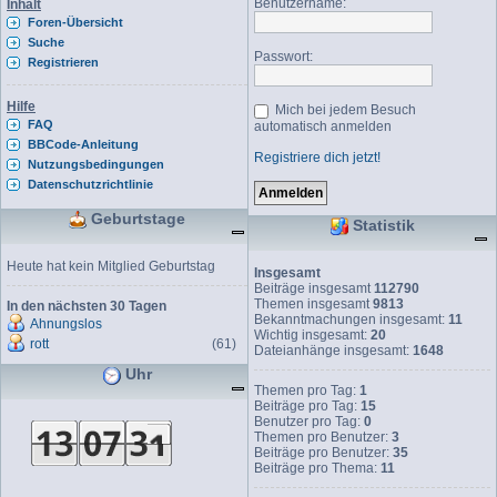
Benutzername:
Inhalt
Foren-Übersicht
Suche
Passwort:
Registrieren
Hilfe
Mich bei jedem Besuch
FAQ
automatisch anmelden
BBCode-Anleitung
Registriere dich jetzt!
Nutzungsbedingungen
Datenschutzrichtlinie
Geburtstage
Statistik
Heute hat kein Mitglied Geburtstag
Insgesamt
Beiträge insgesamt
112790
Themen insgesamt
9813
In den nächsten 30 Tagen
Bekanntmachungen insgesamt:
11
Ahnungslos
Wichtig insgesamt:
20
rott
(61)
Dateianhänge insgesamt:
1648
Uhr
Themen pro Tag:
1
Beiträge pro Tag:
15
Benutzer pro Tag:
0
Themen pro Benutzer:
3
Beiträge pro Benutzer:
35
Beiträge pro Thema:
11