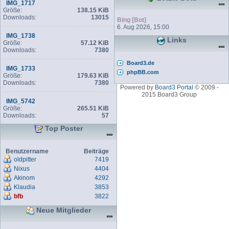
IMG_1717
Größe:
138.15 KiB
Downloads:
13015
Bing [Bot]
6. Aug 2026, 15:00
IMG_1738
Links
Größe:
57.12 KiB
Downloads:
7380
Board3.de
IMG_1733
phpBB.com
Größe:
179.63 KiB
Downloads:
7380
Powered by
Board3 Portal
© 2009 -
2015 Board3 Group
IMG_5742
Größe:
265.51 KiB
Downloads:
57
Top Poster
Benutzername
Beiträge
oldpitter
7419
Nixus
4404
Akinom
4292
Klaudia
3853
bfb
3822
Neue Mitglieder