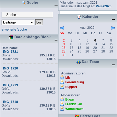
Suche
Mitglieder insgesamt
3202
Unser neuestes Mitglied:
Paula2026
Kalender
Aug. 2026
erweiterte Suche
So
Mo
Di
Mi
Do
Fr
Sa
Dateianhänge-Block
1
2
3
4
5
6
7
8
9
10
11
12
13
14
15
16
17
18
19
20
21
22
Dateiname
23
24
25
26
27
28
29
IMG_1721
30
31
Größe:
195.81 KiB
Downloads:
13015
Das Team
IMG_1720
Größe:
179.18 KiB
Administratoren
Downloads:
13015
bfb
Forenleitung
IMG_1719
Support
Größe:
139.57 KiB
Downloads:
13015
Moderatoren
Edgar
IMG_1718
FrankiaFan
Größe:
130.18 KiB
Womotraum
Downloads:
13015
Letzte Bots