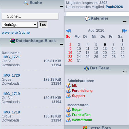
Suche
Mitglieder insgesamt
3202
Unser neuestes Mitglied:
Paula2026
Kalender
Aug. 2026
erweiterte Suche
So
Mo
Di
Mi
Do
Fr
Sa
Dateianhänge-Block
1
2
3
4
5
6
7
8
9
10
11
12
13
14
15
16
17
18
19
20
21
22
Dateiname
23
24
25
26
27
28
29
IMG_1721
30
31
Größe:
195.81 KiB
Downloads:
13194
Das Team
IMG_1720
Größe:
179.18 KiB
Administratoren
Downloads:
13194
bfb
Forenleitung
IMG_1719
Support
Größe:
139.57 KiB
Downloads:
13194
Moderatoren
Edgar
IMG_1718
FrankiaFan
Größe:
130.18 KiB
Womotraum
Downloads:
13194
Letzte Bots