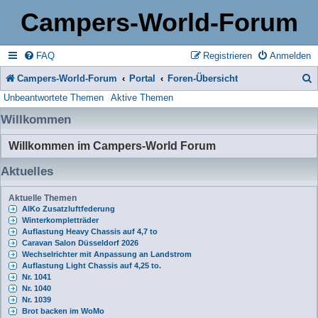
Campers-World-Forum
FAQ
Registrieren
Anmelden
Campers-World-Forum
Portal
Foren-Übersicht
Unbeantwortete Themen
Aktive Themen
u
Willkommen
c
h
Willkommen im Campers-World Forum
e
Aktuelles
Aktuelle Themen
AlKo Zusatzluftfederung
Winterkompletträder
Auflastung Heavy Chassis auf 4,7 to
Caravan Salon Düsseldorf 2026
Wechselrichter mit Anpassung an Landstrom
Auflastung Light Chassis auf 4,25 to.
Nr. 1041
Nr. 1040
Nr. 1039
Brot backen im WoMo