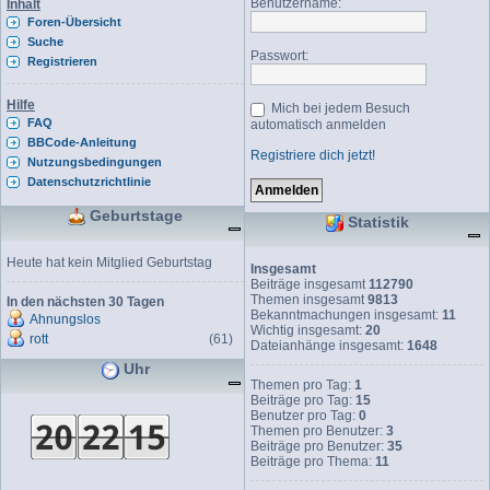
Benutzername:
Inhalt
Foren-Übersicht
Suche
Passwort:
Registrieren
Hilfe
Mich bei jedem Besuch
FAQ
automatisch anmelden
BBCode-Anleitung
Registriere dich jetzt!
Nutzungsbedingungen
Datenschutzrichtlinie
Geburtstage
Statistik
Heute hat kein Mitglied Geburtstag
Insgesamt
Beiträge insgesamt
112790
Themen insgesamt
9813
In den nächsten 30 Tagen
Bekanntmachungen insgesamt:
11
Ahnungslos
Wichtig insgesamt:
20
rott
(61)
Dateianhänge insgesamt:
1648
Uhr
Themen pro Tag:
1
Beiträge pro Tag:
15
Benutzer pro Tag:
0
Themen pro Benutzer:
3
Beiträge pro Benutzer:
35
Beiträge pro Thema:
11