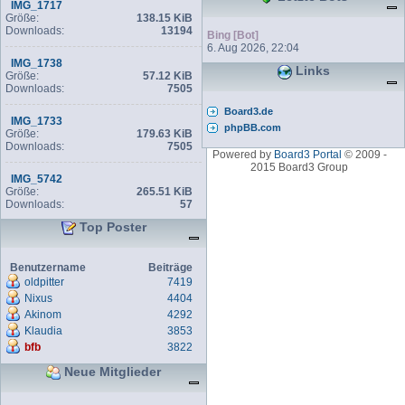
IMG_1717
Größe:
138.15 KiB
Downloads:
13194
Bing [Bot]
6. Aug 2026, 22:04
IMG_1738
Links
Größe:
57.12 KiB
Downloads:
7505
Board3.de
IMG_1733
phpBB.com
Größe:
179.63 KiB
Downloads:
7505
Powered by
Board3 Portal
© 2009 -
2015 Board3 Group
IMG_5742
Größe:
265.51 KiB
Downloads:
57
Top Poster
Benutzername
Beiträge
oldpitter
7419
Nixus
4404
Akinom
4292
Klaudia
3853
bfb
3822
Neue Mitglieder