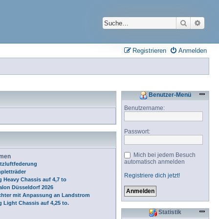
Suche
Erwei
Registrieren
Anmelden
Benutzer-Menü
Benutzername:
Passwort:
Mich bei jedem Besuch
emen
automatisch anmelden
tzluftfederung
pletträder
Registriere dich jetzt!
 Heavy Chassis auf 4,7 to
alon Düsseldorf 2026
chter mit Anpassung an Landstrom
 Light Chassis auf 4,25 to.
Statistik