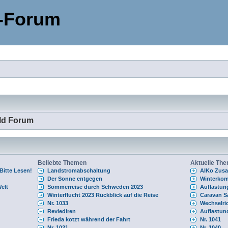
-Forum
ld Forum
Beliebte Themen
Aktuelle Th
itte Lesen!
Landstromabschaltung
AlKo Zusa
Der Sonne entgegen
Winterkom
elt
Sommerreise durch Schweden 2023
Auflastung
Winterflucht 2023 Rückblick auf die Reise
Caravan S
Nr. 1033
Wechselri
Reviediren
Auflastung
Frieda kotzt während der Fahrt
Nr. 1041
Nr. 1021
Nr. 1040