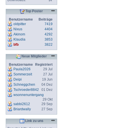
Downloads:
57
Top Poster
Benutzername
Beiträge
oldpitter
7419
Nixus
4404
Akinom
4292
Klaudia
3853
bfb
3822
Neue Mitglieder
Benutzername
Registriert
Paula2026
29 Jul
Sommerzeit
27 Jul
Deipi
19 Jun
Schneggchen
04 Dez
Tschroeder8842
01 Dez
wsonnenuntergang
29 Okt
sabbi2612
29 Sep
Briardwally
27 Sep
Link zu uns