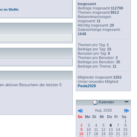
Insgesamt
Beiträge insgesamt
112790
en im WoMo
Themen insgesamt
9813
Bekanntmachungen
insgesamt:
11
Wichtig insgesamt:
20
Dateianhänge insgesamt:
1648
Themen pro Tag:
1
Beiträge pro Tag:
15
Benutzer pro Tag:
0
Themen pro Benutzer:
3
Beiträge pro Benutzer:
35
Beiträge pro Thema:
11
Mitglieder insgesamt
3202
Unser neuestes Mitglied:
den aktiven Besuchern der letzten 5
Paula2026
Kalender
Aug. 2026
So
Mo
Di
Mi
Do
Fr
Sa
1
2
3
4
5
6
7
8
9
10
11
12
13
14
15
16
17
18
19
20
21
22