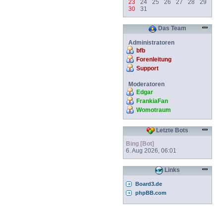
23
24
25
26
27
28
29
30
31
Das Team
Administratoren
bfb
Forenleitung
Support
Moderatoren
Edgar
FrankiaFan
Womotraum
Letzte Bots
Bing [Bot]
6. Aug 2026, 06:01
Links
Board3.de
phpBB.com