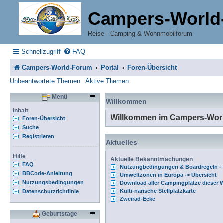
Campers-World
Reise - Camping & Wohnmobilforum
Schnellzugriff
FAQ
Campers-World-Forum
Portal
Foren-Übersicht
Unbeantwortete Themen
Aktive Themen
Menü
Willkommen
Inhalt
Willkommen im Campers-Wor
Foren-Übersicht
Suche
Registrieren
Aktuelles
Hilfe
Aktuelle Bekanntmachungen
FAQ
Nutzungbedingungen & Boardregeln - B
BBCode-Anleitung
Umweltzonen in Europa -> Übersicht
Nutzungsbedingungen
Download aller Campingplätze dieser W
Kulti-narische Stellplatzkarte
Datenschutzrichtlinie
Zweirad-Ecke
Geburtstage