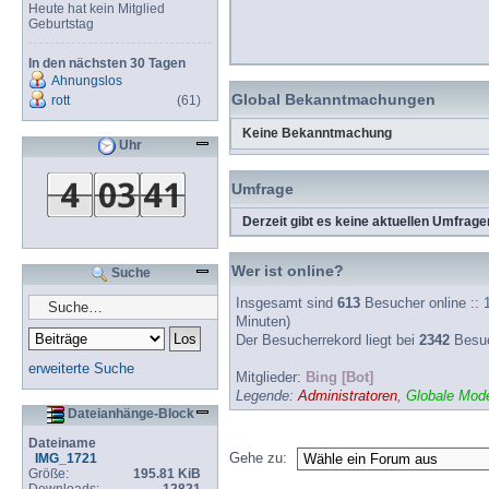
Heute hat kein Mitglied
Geburtstag
In den nächsten 30 Tagen
Ahnungslos
Global Bekanntmachungen
rott
(61)
Keine Bekanntmachung
Uhr
Umfrage
Derzeit gibt es keine aktuellen Umfrage
Wer ist online?
Suche
Insgesamt sind
613
Besucher online :: 1
Minuten)
Der Besucherrekord liegt bei
2342
Besuch
erweiterte Suche
Mitglieder:
Bing [Bot]
Legende:
Administratoren
,
Globale Mode
Dateianhänge-Block
Dateiname
Gehe zu:
IMG_1721
Größe:
195.81 KiB