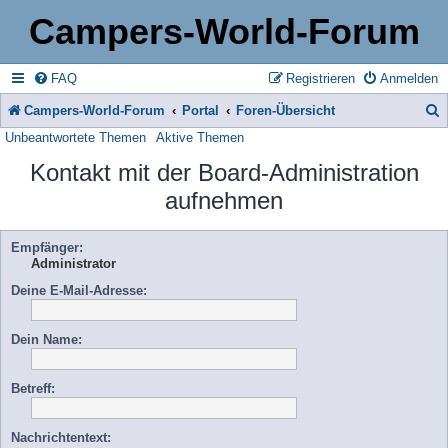
Campers-World-Forum
FAQ
Registrieren
Anmelden
Campers-World-Forum
Portal
Foren-Übersicht
Unbeantwortete Themen
Aktive Themen
u
Kontakt mit der Board-Administration
c
aufnehmen
h
e
Empfänger:
Administrator
Deine E-Mail-Adresse:
Dein Name:
Betreff:
Nachrichtentext: