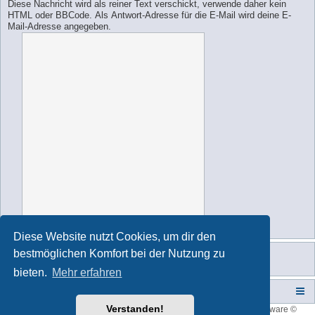
Diese Nachricht wird als reiner Text verschickt, verwende daher kein
HTML oder BBCode. Als Antwort-Adresse für die E-Mail wird deine E-
Mail-Adresse angegeben.
Diese Website nutzt Cookies, um dir den
bestmöglichen Komfort bei der Nutzung zu
bieten.
Mehr erfahren
Campers-World-Forum
Portal
Foren-Übersicht
Verstanden!
Style developer by
forum tricolor
,
Powered by
phpBB
® Forum Software ©