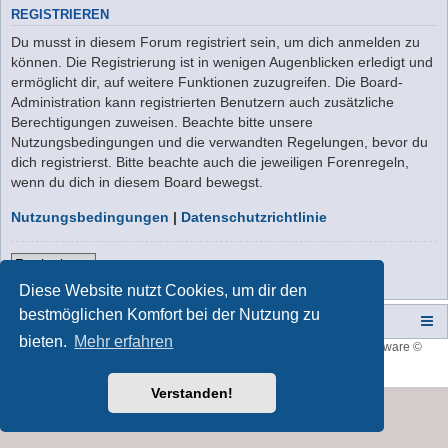
REGISTRIEREN
Du musst in diesem Forum registriert sein, um dich anmelden zu
können. Die Registrierung ist in wenigen Augenblicken erledigt und
ermöglicht dir, auf weitere Funktionen zuzugreifen. Die Board-
Administration kann registrierten Benutzern auch zusätzliche
Berechtigungen zuweisen. Beachte bitte unsere
Nutzungsbedingungen und die verwandten Regelungen, bevor du
dich registrierst. Bitte beachte auch die jeweiligen Forenregeln,
wenn du dich in diesem Board bewegst.
Nutzungsbedingungen
|
Datenschutzrichtlinie
Registrieren
Diese Website nutzt Cookies, um dir den
bestmöglichen Komfort bei der Nutzung zu
Campers-World-Forum
Portal
Foren-Übersicht
bieten.
Mehr erfahren
Style developer by
forum tricolor
,
Powered by
phpBB
® Forum Software ©
phpBB Limited
Deutsche Übersetzung durch
phpBB.de
Verstanden!