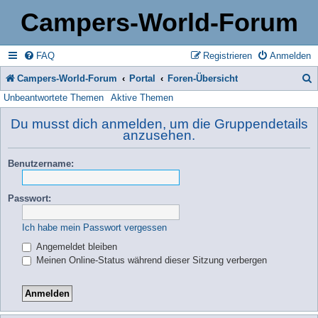
Campers-World-Forum
FAQ
Registrieren
Anmelden
Campers-World-Forum
Portal
Foren-Übersicht
Unbeantwortete Themen
Aktive Themen
u
c
Du musst dich anmelden, um die Gruppendetails
anzusehen.
h
e
Benutzername:
Passwort:
Ich habe mein Passwort vergessen
Angemeldet bleiben
Meinen Online-Status während dieser Sitzung verbergen