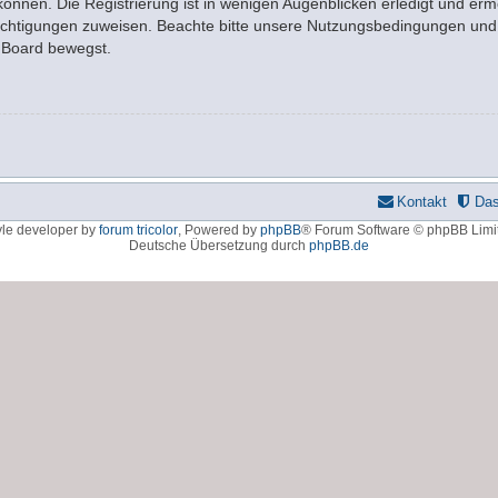
nnen. Die Registrierung ist in wenigen Augenblicken erledigt und ermö
rechtigungen zuweisen. Beachte bitte unsere Nutzungsbedingungen und d
m Board bewegst.
Kontakt
Da
yle developer by
forum tricolor
,
Powered by
phpBB
® Forum Software © phpBB Limi
Deutsche Übersetzung durch
phpBB.de