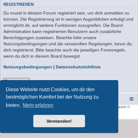
REGISTRIEREN
Du musst in diesem Forum registriert sein, um dich anmelden zu
können. Die Registrierung ist in wenigen Augenblicken erledigt und
ermöglicht dir, auf weitere Funktionen zuzugreifen. Die Board-
Administration kann registrierten Benutzern auch zusätzliche
Berechtigungen zuweisen. Beachte bitte unsere
Nutzungsbedingungen und die verwandten Regelungen, bevor du
dich registrierst. Bitte beachte auch die jeweiligen Forenregeln,
wenn du dich in diesem Board bewegst.
Nutzungsbedingungen
|
Datenschutzrichtlinie
Registrieren
Diese Website nutzt Cookies, um dir den
bestmöglichen Komfort bei der Nutzung zu
Campers-World-Forum
Portal
Foren-Übersicht
bieten.
Mehr erfahren
Style developer by
forum tricolor
,
Powered by
phpBB
® Forum Software ©
phpBB Limited
Deutsche Übersetzung durch
phpBB.de
Verstanden!