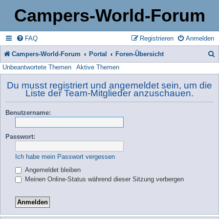
Campers-World-Forum
FAQ
Registrieren
Anmelden
Campers-World-Forum
Portal
Foren-Übersicht
Unbeantwortete Themen
Aktive Themen
u
c
Du musst registriert und angemeldet sein, um die
Liste der Team-Mitglieder anzuschauen.
h
e
Benutzername:
Passwort:
Ich habe mein Passwort vergessen
Angemeldet bleiben
Meinen Online-Status während dieser Sitzung verbergen