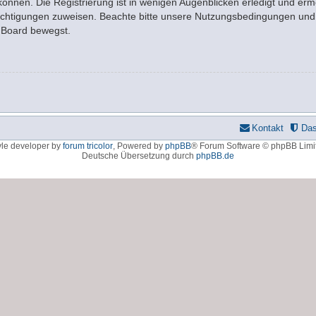
nnen. Die Registrierung ist in wenigen Augenblicken erledigt und ermö
rechtigungen zuweisen. Beachte bitte unsere Nutzungsbedingungen und d
m Board bewegst.
Kontakt
Da
yle developer by
forum tricolor
,
Powered by
phpBB
® Forum Software © phpBB Limi
Deutsche Übersetzung durch
phpBB.de