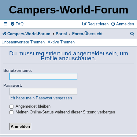
Campers-World-Forum
FAQ
Registrieren
Anmelden
Campers-World-Forum
Portal
Foren-Übersicht
Unbeantwortete Themen
Aktive Themen
u
c
Du musst registriert und angemeldet sein, um
Profile anzuschauen.
h
e
Benutzername:
Passwort:
Ich habe mein Passwort vergessen
Angemeldet bleiben
Meinen Online-Status während dieser Sitzung verbergen