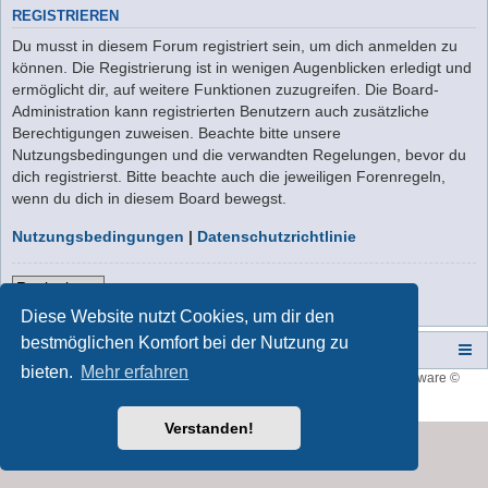
REGISTRIEREN
Du musst in diesem Forum registriert sein, um dich anmelden zu
können. Die Registrierung ist in wenigen Augenblicken erledigt und
ermöglicht dir, auf weitere Funktionen zuzugreifen. Die Board-
Administration kann registrierten Benutzern auch zusätzliche
Berechtigungen zuweisen. Beachte bitte unsere
Nutzungsbedingungen und die verwandten Regelungen, bevor du
dich registrierst. Bitte beachte auch die jeweiligen Forenregeln,
wenn du dich in diesem Board bewegst.
Nutzungsbedingungen
|
Datenschutzrichtlinie
Registrieren
Diese Website nutzt Cookies, um dir den
bestmöglichen Komfort bei der Nutzung zu
Campers-World-Forum
Portal
Foren-Übersicht
bieten.
Mehr erfahren
Style developer by
forum tricolor
,
Powered by
phpBB
® Forum Software ©
phpBB Limited
Deutsche Übersetzung durch
phpBB.de
Verstanden!