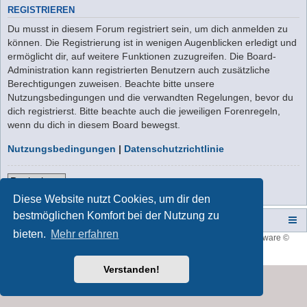
REGISTRIEREN
Du musst in diesem Forum registriert sein, um dich anmelden zu
können. Die Registrierung ist in wenigen Augenblicken erledigt und
ermöglicht dir, auf weitere Funktionen zuzugreifen. Die Board-
Administration kann registrierten Benutzern auch zusätzliche
Berechtigungen zuweisen. Beachte bitte unsere
Nutzungsbedingungen und die verwandten Regelungen, bevor du
dich registrierst. Bitte beachte auch die jeweiligen Forenregeln,
wenn du dich in diesem Board bewegst.
Nutzungsbedingungen
|
Datenschutzrichtlinie
Registrieren
Diese Website nutzt Cookies, um dir den
bestmöglichen Komfort bei der Nutzung zu
Campers-World-Forum
Portal
Foren-Übersicht
bieten.
Mehr erfahren
Style developer by
forum tricolor
,
Powered by
phpBB
® Forum Software ©
phpBB Limited
Deutsche Übersetzung durch
phpBB.de
Verstanden!