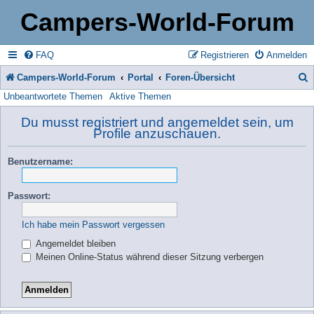
Campers-World-Forum
FAQ
Registrieren
Anmelden
Campers-World-Forum
Portal
Foren-Übersicht
Unbeantwortete Themen
Aktive Themen
u
c
Du musst registriert und angemeldet sein, um
Profile anzuschauen.
h
e
Benutzername:
Passwort:
Ich habe mein Passwort vergessen
Angemeldet bleiben
Meinen Online-Status während dieser Sitzung verbergen