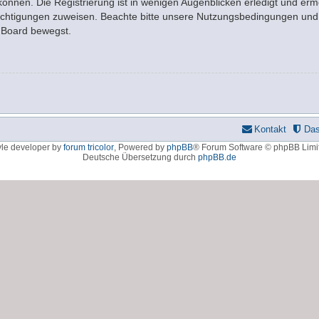
nnen. Die Registrierung ist in wenigen Augenblicken erledigt und ermö
rechtigungen zuweisen. Beachte bitte unsere Nutzungsbedingungen und d
m Board bewegst.
Kontakt
Da
yle developer by
forum tricolor
,
Powered by
phpBB
® Forum Software © phpBB Limi
Deutsche Übersetzung durch
phpBB.de