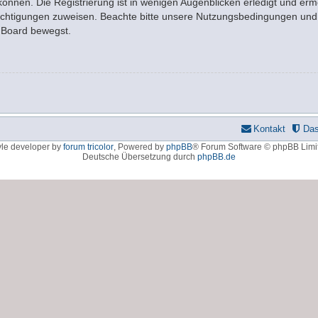
nnen. Die Registrierung ist in wenigen Augenblicken erledigt und ermö
rechtigungen zuweisen. Beachte bitte unsere Nutzungsbedingungen und d
m Board bewegst.
Kontakt
Da
yle developer by
forum tricolor
,
Powered by
phpBB
® Forum Software © phpBB Limi
Deutsche Übersetzung durch
phpBB.de