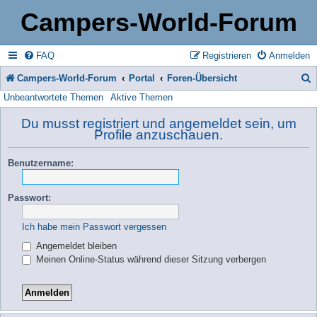
Campers-World-Forum
FAQ
Registrieren
Anmelden
Campers-World-Forum
Portal
Foren-Übersicht
Unbeantwortete Themen
Aktive Themen
u
c
Du musst registriert und angemeldet sein, um
Profile anzuschauen.
h
e
Benutzername:
Passwort:
Ich habe mein Passwort vergessen
Angemeldet bleiben
Meinen Online-Status während dieser Sitzung verbergen