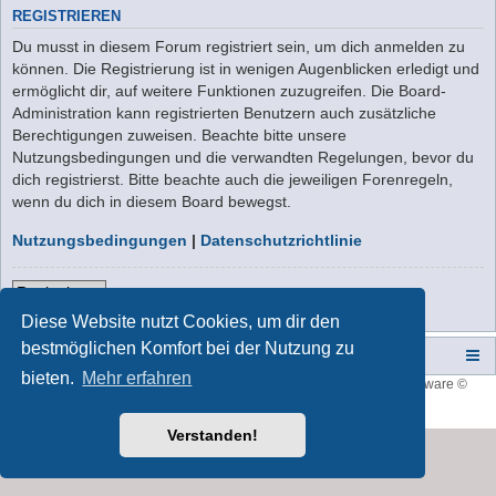
REGISTRIEREN
Du musst in diesem Forum registriert sein, um dich anmelden zu
können. Die Registrierung ist in wenigen Augenblicken erledigt und
ermöglicht dir, auf weitere Funktionen zuzugreifen. Die Board-
Administration kann registrierten Benutzern auch zusätzliche
Berechtigungen zuweisen. Beachte bitte unsere
Nutzungsbedingungen und die verwandten Regelungen, bevor du
dich registrierst. Bitte beachte auch die jeweiligen Forenregeln,
wenn du dich in diesem Board bewegst.
Nutzungsbedingungen
|
Datenschutzrichtlinie
Registrieren
Diese Website nutzt Cookies, um dir den
bestmöglichen Komfort bei der Nutzung zu
Campers-World-Forum
Portal
Foren-Übersicht
bieten.
Mehr erfahren
Style developer by
forum tricolor
,
Powered by
phpBB
® Forum Software ©
phpBB Limited
Deutsche Übersetzung durch
phpBB.de
Verstanden!