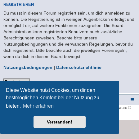
REGISTRIEREN
Du musst in diesem Forum registriert sein, um dich anmelden zu
können. Die Registrierung ist in wenigen Augenblicken erledigt und
ermöglicht dir, auf weitere Funktionen zuzugreifen. Die Board-
Administration kann registrierten Benutzern auch zusätzliche
Berechtigungen zuweisen. Beachte bitte unsere
Nutzungsbedingungen und die verwandten Regelungen, bevor du
dich registrierst. Bitte beachte auch die jeweiligen Forenregeln,
wenn du dich in diesem Board bewegst.
Nutzungsbedingungen
|
Datenschutzrichtlinie
Registrieren
Diese Website nutzt Cookies, um dir den
bestmöglichen Komfort bei der Nutzung zu
Campers-World-Forum
Portal
Foren-Übersicht
bieten.
Mehr erfahren
Style developer by
forum tricolor
,
Powered by
phpBB
® Forum Software ©
phpBB Limited
Deutsche Übersetzung durch
phpBB.de
Verstanden!