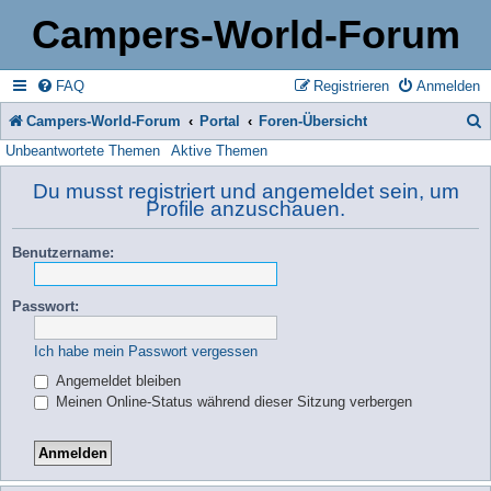
Campers-World-Forum
FAQ
Registrieren
Anmelden
Campers-World-Forum
Portal
Foren-Übersicht
Unbeantwortete Themen
Aktive Themen
u
c
Du musst registriert und angemeldet sein, um
Profile anzuschauen.
h
e
Benutzername:
Passwort:
Ich habe mein Passwort vergessen
Angemeldet bleiben
Meinen Online-Status während dieser Sitzung verbergen