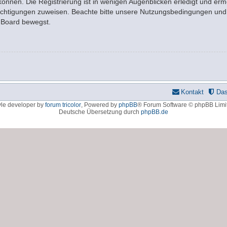
nnen. Die Registrierung ist in wenigen Augenblicken erledigt und ermö
rechtigungen zuweisen. Beachte bitte unsere Nutzungsbedingungen und d
m Board bewegst.
Kontakt
Da
yle developer by
forum tricolor
,
Powered by
phpBB
® Forum Software © phpBB Limi
Deutsche Übersetzung durch
phpBB.de