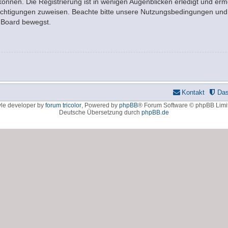
nnen. Die Registrierung ist in wenigen Augenblicken erledigt und ermö
rechtigungen zuweisen. Beachte bitte unsere Nutzungsbedingungen und d
m Board bewegst.
Kontakt
Da
yle developer by
forum tricolor
,
Powered by
phpBB
® Forum Software © phpBB Limi
Deutsche Übersetzung durch
phpBB.de