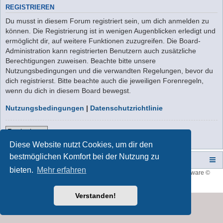
REGISTRIEREN
Du musst in diesem Forum registriert sein, um dich anmelden zu
können. Die Registrierung ist in wenigen Augenblicken erledigt und
ermöglicht dir, auf weitere Funktionen zuzugreifen. Die Board-
Administration kann registrierten Benutzern auch zusätzliche
Berechtigungen zuweisen. Beachte bitte unsere
Nutzungsbedingungen und die verwandten Regelungen, bevor du
dich registrierst. Bitte beachte auch die jeweiligen Forenregeln,
wenn du dich in diesem Board bewegst.
Nutzungsbedingungen
|
Datenschutzrichtlinie
Registrieren
Diese Website nutzt Cookies, um dir den
bestmöglichen Komfort bei der Nutzung zu
Campers-World-Forum
Portal
Foren-Übersicht
bieten.
Mehr erfahren
Style developer by
forum tricolor
,
Powered by
phpBB
® Forum Software ©
phpBB Limited
Deutsche Übersetzung durch
phpBB.de
Verstanden!