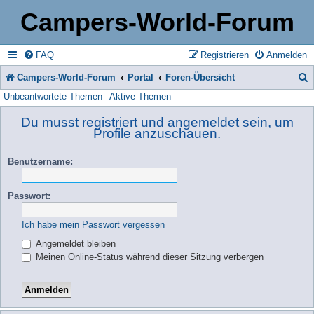
Campers-World-Forum
FAQ
Registrieren
Anmelden
Campers-World-Forum
Portal
Foren-Übersicht
Unbeantwortete Themen
Aktive Themen
u
c
Du musst registriert und angemeldet sein, um
Profile anzuschauen.
h
e
Benutzername:
Passwort:
Ich habe mein Passwort vergessen
Angemeldet bleiben
Meinen Online-Status während dieser Sitzung verbergen