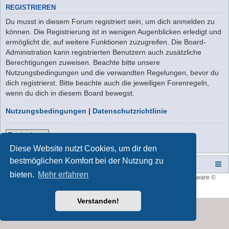
REGISTRIEREN
Du musst in diesem Forum registriert sein, um dich anmelden zu
können. Die Registrierung ist in wenigen Augenblicken erledigt und
ermöglicht dir, auf weitere Funktionen zuzugreifen. Die Board-
Administration kann registrierten Benutzern auch zusätzliche
Berechtigungen zuweisen. Beachte bitte unsere
Nutzungsbedingungen und die verwandten Regelungen, bevor du
dich registrierst. Bitte beachte auch die jeweiligen Forenregeln,
wenn du dich in diesem Board bewegst.
Nutzungsbedingungen
|
Datenschutzrichtlinie
Registrieren
Diese Website nutzt Cookies, um dir den
bestmöglichen Komfort bei der Nutzung zu
Campers-World-Forum
Portal
Foren-Übersicht
bieten.
Mehr erfahren
Style developer by
forum tricolor
,
Powered by
phpBB
® Forum Software ©
phpBB Limited
Deutsche Übersetzung durch
phpBB.de
Verstanden!