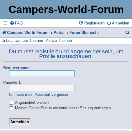
Campers-World-Forum
FAQ
Registrieren
Anmelden
Campers-World-Forum
Portal
Foren-Übersicht
Unbeantwortete Themen
Aktive Themen
u
c
Du musst registriert und angemeldet sein, um
Profile anzuschauen.
h
e
Benutzername:
Passwort:
Ich habe mein Passwort vergessen
Angemeldet bleiben
Meinen Online-Status während dieser Sitzung verbergen