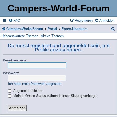
Campers-World-Forum
FAQ
Registrieren
Anmelden
Campers-World-Forum
Portal
Foren-Übersicht
Unbeantwortete Themen
Aktive Themen
u
c
Du musst registriert und angemeldet sein, um
Profile anzuschauen.
h
e
Benutzername:
Passwort:
Ich habe mein Passwort vergessen
Angemeldet bleiben
Meinen Online-Status während dieser Sitzung verbergen