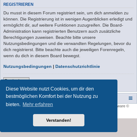
REGISTRIEREN
Du musst in diesem Forum registriert sein, um dich anmelden zu
können. Die Registrierung ist in wenigen Augenblicken erledigt und
ermöglicht dir, auf weitere Funktionen zuzugreifen. Die Board-
Administration kann registrierten Benutzern auch zusätzliche
Berechtigungen zuweisen. Beachte bitte unsere
Nutzungsbedingungen und die verwandten Regelungen, bevor du
dich registrierst. Bitte beachte auch die jeweiligen Forenregeln,
wenn du dich in diesem Board bewegst.
Nutzungsbedingungen
|
Datenschutzrichtlinie
Registrieren
Diese Website nutzt Cookies, um dir den
bestmöglichen Komfort bei der Nutzung zu
Campers-World-Forum
Portal
Foren-Übersicht
bieten.
Mehr erfahren
Style developer by
forum tricolor
,
Powered by
phpBB
® Forum Software ©
phpBB Limited
Deutsche Übersetzung durch
phpBB.de
Verstanden!