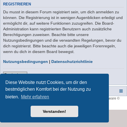
REGISTRIEREN
Du musst in diesem Forum registriert sein, um dich anmelden zu
können. Die Registrierung ist in wenigen Augenblicken erledigt und
ermöglicht dir, auf weitere Funktionen zuzugreifen. Die Board-
Administration kann registrierten Benutzern auch zusätzliche
Berechtigungen zuweisen. Beachte bitte unsere
Nutzungsbedingungen und die verwandten Regelungen, bevor du
dich registrierst. Bitte beachte auch die jeweiligen Forenregeln,
wenn du dich in diesem Board bewegst.
Nutzungsbedingungen
|
Datenschutzrichtlinie
Registrieren
Diese Website nutzt Cookies, um dir den
bestmöglichen Komfort bei der Nutzung zu
Campers-World-Forum
Portal
Foren-Übersicht
bieten.
Mehr erfahren
Style developer by
forum tricolor
,
Powered by
phpBB
® Forum Software ©
phpBB Limited
Deutsche Übersetzung durch
phpBB.de
Verstanden!