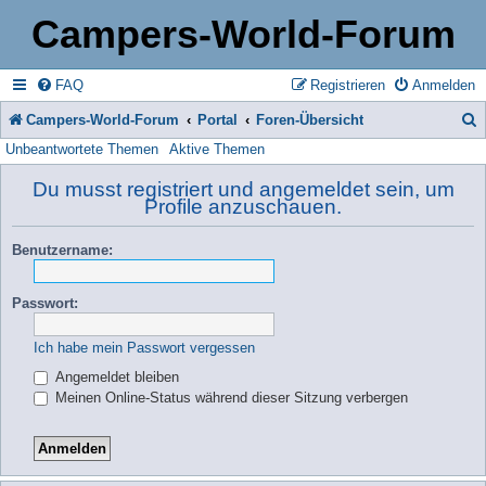
Campers-World-Forum
FAQ
Registrieren
Anmelden
Campers-World-Forum
Portal
Foren-Übersicht
Unbeantwortete Themen
Aktive Themen
u
c
Du musst registriert und angemeldet sein, um
Profile anzuschauen.
h
e
Benutzername:
Passwort:
Ich habe mein Passwort vergessen
Angemeldet bleiben
Meinen Online-Status während dieser Sitzung verbergen