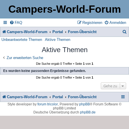
Campers-World-Forum
FAQ
Registrieren
Anmelden
Campers-World-Forum
Portal
Foren-Übersicht
Unbeantwortete Themen
Aktive Themen
u
Aktive Themen
c
h
Zur erweiterten Suche
Die Suche ergab 0 Treffer • Seite
1
von
1
e
Es wurden keine passenden Ergebnisse gefunden.
Die Suche ergab 0 Treffer • Seite
1
von
1
Gehe zu
Campers-World-Forum
Portal
Foren-Übersicht
Style developer by
forum tricolor
,
Powered by
phpBB
® Forum Software ©
phpBB Limited
Deutsche Übersetzung durch
phpBB.de