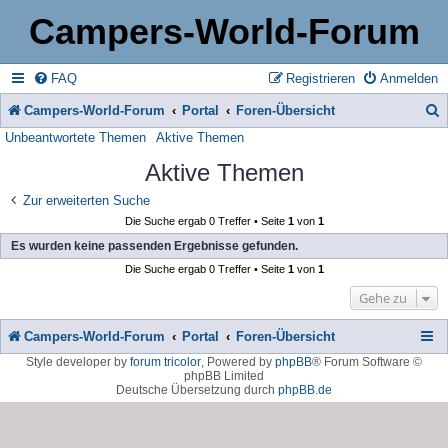
Campers-World-Forum
FAQ
Registrieren
Anmelden
Campers-World-Forum
Portal
Foren-Übersicht
Unbeantwortete Themen
Aktive Themen
u
Aktive Themen
c
h
Zur erweiterten Suche
Die Suche ergab 0 Treffer • Seite
1
von
1
e
Es wurden keine passenden Ergebnisse gefunden.
Die Suche ergab 0 Treffer • Seite
1
von
1
Gehe zu
Campers-World-Forum
Portal
Foren-Übersicht
Style developer by
forum tricolor
,
Powered by
phpBB
® Forum Software ©
phpBB Limited
Deutsche Übersetzung durch
phpBB.de