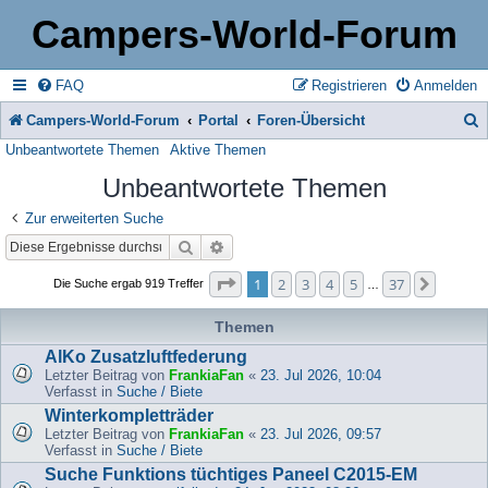
Campers-World-Forum
FAQ
Registrieren
Anmelden
Campers-World-Forum
Portal
Foren-Übersicht
Unbeantwortete Themen
Aktive Themen
u
Unbeantwortete Themen
c
h
Zur erweiterten Suche
Suche
Erweiterte Suche
e
Seite
1
von
37
1
2
3
4
5
37
Nächst
Die Suche ergab 919 Treffer
…
Themen
AlKo Zusatzluftfederung
Letzter Beitrag von
FrankiaFan
«
23. Jul 2026, 10:04
Verfasst in
Suche / Biete
Winterkompletträder
Letzter Beitrag von
FrankiaFan
«
23. Jul 2026, 09:57
Verfasst in
Suche / Biete
Suche Funktions tüchtiges Paneel C2015-EM