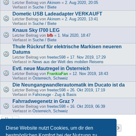
Letzter Beitrag von
Akinom
«
2. Aug 2020, 20:05
Verfasst in
Suche / Biete
Dometic USB Ladeadapter VERKAUFT
Letzter Beitrag von
Akinom
«
2. Aug 2020, 13:41
Verfasst in
Suche / Biete
Knaus Sky I700 LEG
Letzter Beitrag von
bfb
«
1. Mai 2020, 18:47
Verfasst in
Suche / Biete
Thule Rückruf für elektrische Markisen neueren
Datums
Letzter Beitrag von
freetec598
«
17. Nov 2019, 17:29
Verfasst in
News aus der Welt des mobilen Reisens
Evtl. neue Mautregel in Österreich
Letzter Beitrag von
FrankiaFan
«
12. Nov 2019, 18:43
Verfasst in
Österreich, Schweiz
Die Neungangwandlerautomatik im Ducato ist da
Letzter Beitrag von
freetec598
«
26. Okt 2019, 17:19
Verfasst in
Fahrzeuge - Zug & Basis
Fahrradwegenetz in Graz ?
Letzter Beitrag von
freetec598
«
16. Okt 2019, 06:39
Verfasst in
Österreich, Schweiz
Seite
1
von
37
Diese Website nutzt Cookies, um dir den
1
2
3
4
5
37
Nächst
Die Suche ergab 919 Treffer
…
bestmöglichen Komfort bei der Nutzung zu