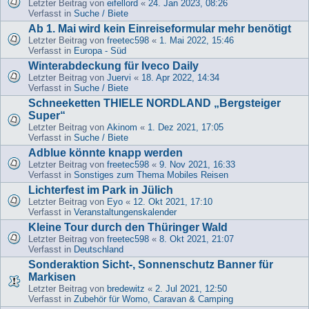
Letzter Beitrag von
eifellord
«
24. Jan 2023, 08:26
Verfasst in
Suche / Biete
Ab 1. Mai wird kein Einreiseformular mehr benötigt
Letzter Beitrag von
freetec598
«
1. Mai 2022, 15:46
Verfasst in
Europa - Süd
Winterabdeckung für Iveco Daily
Letzter Beitrag von
Juervi
«
18. Apr 2022, 14:34
Verfasst in
Suche / Biete
Schneeketten THIELE NORDLAND „Bergsteiger
Super“
Letzter Beitrag von
Akinom
«
1. Dez 2021, 17:05
Verfasst in
Suche / Biete
Adblue könnte knapp werden
Letzter Beitrag von
freetec598
«
9. Nov 2021, 16:33
Verfasst in
Sonstiges zum Thema Mobiles Reisen
Lichterfest im Park in Jülich
Letzter Beitrag von
Eyo
«
12. Okt 2021, 17:10
Verfasst in
Veranstaltungenskalender
Kleine Tour durch den Thüringer Wald
Letzter Beitrag von
freetec598
«
8. Okt 2021, 21:07
Verfasst in
Deutschland
Sonderaktion Sicht-, Sonnenschutz Banner für
Markisen
Letzter Beitrag von
bredewitz
«
2. Jul 2021, 12:50
Verfasst in
Zubehör für Womo, Caravan & Camping