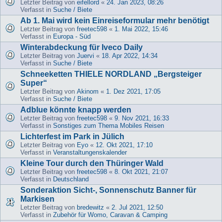
Letzter Beitrag von
eifellord
«
24. Jan 2023, 08:26
Verfasst in
Suche / Biete
Ab 1. Mai wird kein Einreiseformular mehr benötigt
Letzter Beitrag von
freetec598
«
1. Mai 2022, 15:46
Verfasst in
Europa - Süd
Winterabdeckung für Iveco Daily
Letzter Beitrag von
Juervi
«
18. Apr 2022, 14:34
Verfasst in
Suche / Biete
Schneeketten THIELE NORDLAND „Bergsteiger
Super“
Letzter Beitrag von
Akinom
«
1. Dez 2021, 17:05
Verfasst in
Suche / Biete
Adblue könnte knapp werden
Letzter Beitrag von
freetec598
«
9. Nov 2021, 16:33
Verfasst in
Sonstiges zum Thema Mobiles Reisen
Lichterfest im Park in Jülich
Letzter Beitrag von
Eyo
«
12. Okt 2021, 17:10
Verfasst in
Veranstaltungenskalender
Kleine Tour durch den Thüringer Wald
Letzter Beitrag von
freetec598
«
8. Okt 2021, 21:07
Verfasst in
Deutschland
Sonderaktion Sicht-, Sonnenschutz Banner für
Markisen
Letzter Beitrag von
bredewitz
«
2. Jul 2021, 12:50
Verfasst in
Zubehör für Womo, Caravan & Camping