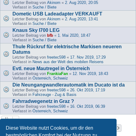
Letzter Beitrag von
Akinom
«
2. Aug 2020, 20:05
Verfasst in
Suche / Biete
Dometic USB Ladeadapter VERKAUFT
Letzter Beitrag von
Akinom
«
2. Aug 2020, 13:41
Verfasst in
Suche / Biete
Knaus Sky I700 LEG
Letzter Beitrag von
bfb
«
1. Mai 2020, 18:47
Verfasst in
Suche / Biete
Thule Rückruf für elektrische Markisen neueren
Datums
Letzter Beitrag von
freetec598
«
17. Nov 2019, 17:29
Verfasst in
News aus der Welt des mobilen Reisens
Evtl. neue Mautregel in Österreich
Letzter Beitrag von
FrankiaFan
«
12. Nov 2019, 18:43
Verfasst in
Österreich, Schweiz
Die Neungangwandlerautomatik im Ducato ist da
Letzter Beitrag von
freetec598
«
26. Okt 2019, 17:19
Verfasst in
Fahrzeuge - Zug & Basis
Fahrradwegenetz in Graz ?
Letzter Beitrag von
freetec598
«
16. Okt 2019, 06:39
Verfasst in
Österreich, Schweiz
Seite
1
von
37
Diese Website nutzt Cookies, um dir den
1
2
3
4
5
37
Nächst
Die Suche ergab 919 Treffer
…
bestmöglichen Komfort bei der Nutzung zu