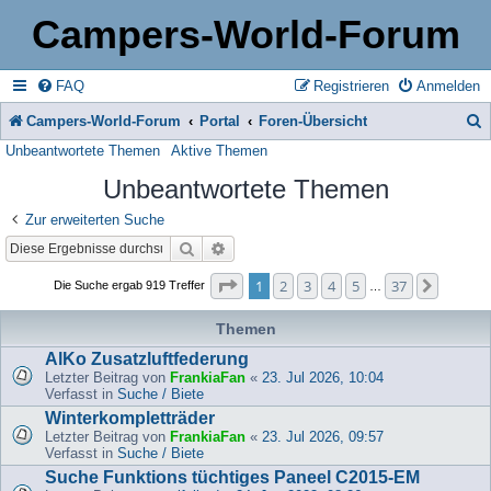
Campers-World-Forum
FAQ
Registrieren
Anmelden
Campers-World-Forum
Portal
Foren-Übersicht
Unbeantwortete Themen
Aktive Themen
u
Unbeantwortete Themen
c
h
Zur erweiterten Suche
Suche
Erweiterte Suche
e
Seite
1
von
37
1
2
3
4
5
37
Nächst
Die Suche ergab 919 Treffer
…
Themen
AlKo Zusatzluftfederung
Letzter Beitrag von
FrankiaFan
«
23. Jul 2026, 10:04
Verfasst in
Suche / Biete
Winterkompletträder
Letzter Beitrag von
FrankiaFan
«
23. Jul 2026, 09:57
Verfasst in
Suche / Biete
Suche Funktions tüchtiges Paneel C2015-EM