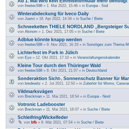
Ab 1. Mai wird kein Einreiseformular mehr benötigt
von
freetec598
» 1. Mai 2022, 15:46 » in
Europa - Süd
Winterabdeckung für Iveco Daily
von
Juervi
» 18. Apr 2022, 14:34 » in
Suche / Biete
Schneeketten THIELE NORDLAND „Bergsteiger S
von
Akinom
» 1. Dez 2021, 17:05 » in
Suche / Biete
Adblue könnte knapp werden
von
freetec598
» 9. Nov 2021, 16:33 » in
Sonstiges zum Thema Mo
Lichterfest im Park in Jülich
von
Eyo
» 12. Okt 2021, 17:10 » in
Veranstaltungenskalender
Kleine Tour durch den Thüringer Wald
von
freetec598
» 8. Okt 2021, 21:07 » in
Deutschland
Sonderaktion Sicht-, Sonnenschutz Banner für Ma
von
bredewitz
» 2. Jul 2021, 12:50 » in
Zubehör für Womo, Carava
Vildmarksvägen
von
Breckman
» 11. Mai 2021, 18:54 » in
Europa - Nord
Votronic Ladebooster
von
Breckman
» 11. Mai 2021, 18:07 » in
Suche / Biete
Schleifring/Wickelfeder
von
bfb
» 9. Mär 2021, 07:54 » in
Suche / Biete