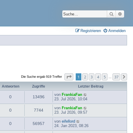
Suche
Erwei
Registrieren
Anmelden
Seite
1
von
37
1
2
3
4
5
37
Nä
Die Suche ergab 919 Treffer
…
Antworten
Zugriffe
Letzter Beitrag
von
FrankiaFan
0
13496
23. Jul 2026, 10:04
von
FrankiaFan
0
7744
23. Jul 2026, 09:57
von
eifellord
0
56957
24. Jan 2023, 08:26