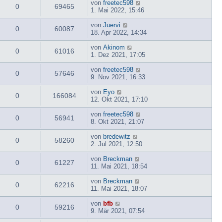
von
freetec598
0
69465
1. Mai 2022, 15:46
von
Juervi
0
60087
18. Apr 2022, 14:34
von
Akinom
0
61016
1. Dez 2021, 17:05
von
freetec598
0
57646
9. Nov 2021, 16:33
von
Eyo
0
166084
12. Okt 2021, 17:10
von
freetec598
0
56941
8. Okt 2021, 21:07
von
bredewitz
0
58260
2. Jul 2021, 12:50
von
Breckman
0
61227
11. Mai 2021, 18:54
von
Breckman
0
62216
11. Mai 2021, 18:07
von
bfb
0
59216
9. Mär 2021, 07:54