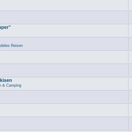
uper“
biles Reisen
rkisen
n & Camping