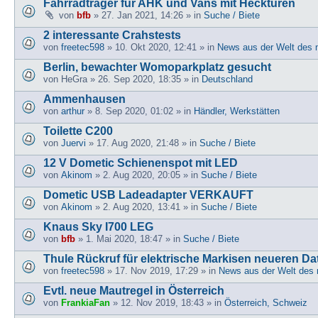
Fahrradträger für AHK und Vans mit Hecktüren
von
bfb
» 27. Jan 2021, 14:26 » in
Suche / Biete
2 interessante Crahstests
von
freetec598
» 10. Okt 2020, 12:41 » in
News aus der Welt des 
Berlin, bewachter Womoparkplatz gesucht
von
HeGra
» 26. Sep 2020, 18:35 » in
Deutschland
Ammenhausen
von
arthur
» 8. Sep 2020, 01:02 » in
Händler, Werkstätten
Toilette C200
von
Juervi
» 17. Aug 2020, 21:48 » in
Suche / Biete
12 V Dometic Schienenspot mit LED
von
Akinom
» 2. Aug 2020, 20:05 » in
Suche / Biete
Dometic USB Ladeadapter VERKAUFT
von
Akinom
» 2. Aug 2020, 13:41 » in
Suche / Biete
Knaus Sky I700 LEG
von
bfb
» 1. Mai 2020, 18:47 » in
Suche / Biete
Thule Rückruf für elektrische Markisen neueren D
von
freetec598
» 17. Nov 2019, 17:29 » in
News aus der Welt des 
Evtl. neue Mautregel in Österreich
von
FrankiaFan
» 12. Nov 2019, 18:43 » in
Österreich, Schweiz