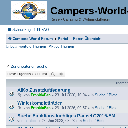
Campers-World
Reise - Camping & Wohnmobilforum
Schnellzugriff
FAQ
Campers-World-Forum
Portal
Foren-Übersicht
Unbeantwortete Themen
Aktive Themen
Zur erweiterten Suche
Suche
Erweiterte Suche
Theme
AlKo Zusatzluftfederung
von
FrankiaFan
» 23. Jul 2026, 10:04 » in
Suche / Biete
Winterkompletträder
von
FrankiaFan
» 23. Jul 2026, 09:57 » in
Suche / Biete
Suche Funktions tüchtiges Paneel C2015-EM
von
eifellord
» 24. Jan 2023, 08:26 » in
Suche / Biete