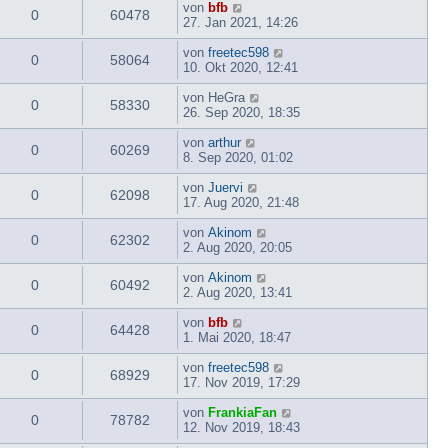
von
bfb
0
60478
27. Jan 2021, 14:26
von
freetec598
0
58064
10. Okt 2020, 12:41
von
HeGra
0
58330
26. Sep 2020, 18:35
von
arthur
0
60269
8. Sep 2020, 01:02
von
Juervi
0
62098
17. Aug 2020, 21:48
von
Akinom
0
62302
2. Aug 2020, 20:05
von
Akinom
0
60492
2. Aug 2020, 13:41
von
bfb
0
64428
1. Mai 2020, 18:47
von
freetec598
0
68929
17. Nov 2019, 17:29
von
FrankiaFan
0
78782
12. Nov 2019, 18:43