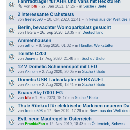
Fahrradträger für AHK und Vans mit Hecktüren
von
bfb
» 27. Jan 2021, 14:26 » in
Suche / Biete
2 interessante Crahstests
von
freetec598
» 10. Okt 2020, 12:41 » in
News aus der Welt des 
Berlin, bewachter Womoparkplatz gesucht
von
HeGra
» 26. Sep 2020, 18:35 » in
Deutschland
Ammenhausen
von
arthur
» 8. Sep 2020, 01:02 » in
Händler, Werkstätten
Toilette C200
von
Juervi
» 17. Aug 2020, 21:48 » in
Suche / Biete
12 V Dometic Schienenspot mit LED
von
Akinom
» 2. Aug 2020, 20:05 » in
Suche / Biete
Dometic USB Ladeadapter VERKAUFT
von
Akinom
» 2. Aug 2020, 13:41 » in
Suche / Biete
Knaus Sky I700 LEG
von
bfb
» 1. Mai 2020, 18:47 » in
Suche / Biete
Thule Rückruf für elektrische Markisen neueren D
von
freetec598
» 17. Nov 2019, 17:29 » in
News aus der Welt des 
Evtl. neue Mautregel in Österreich
von
FrankiaFan
» 12. Nov 2019, 18:43 » in
Österreich, Schweiz