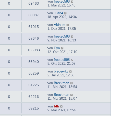
von
freetec598
0
69463
1. Mai 2022, 15:46
von
Juervi
0
60087
18. Apr 2022, 14:34
von
Akinom
0
61015
1. Dez 2021, 17:05
von
freetec598
0
57646
9. Nov 2021, 16:33
von
Eyo
0
166083
12. Okt 2021, 17:10
von
freetec598
0
56940
8. Okt 2021, 21:07
von
bredewitz
0
58259
2. Jul 2021, 12:50
von
Breckman
0
61225
11. Mai 2021, 18:54
von
Breckman
0
62216
11. Mai 2021, 18:07
von
bfb
0
59215
9. Mär 2021, 07:54