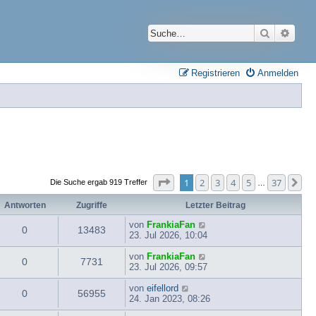
Suche
Erwei
Registrieren
Anmelden
Seite
1
von
37
1
2
3
4
5
37
Nä
Die Suche ergab 919 Treffer
…
Antworten
Zugriffe
Letzter Beitrag
von
FrankiaFan
0
13483
23. Jul 2026, 10:04
von
FrankiaFan
0
7731
23. Jul 2026, 09:57
von
eifellord
0
56955
24. Jan 2023, 08:26