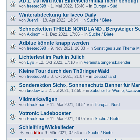
Ab 1. Mai wird kein Einreiseformular mehr benötigt
von
freetec598
» 1. Mai 2022, 15:46 » in
Europa - Süd
Winterabdeckung für Iveco Daily
von
Juervi
» 18. Apr 2022, 14:34 » in
Suche / Biete
Schneeketten THIELE NORDLAND „Bergsteiger S
von
Akinom
» 1. Dez 2021, 17:05 » in
Suche / Biete
Adblue könnte knapp werden
von
freetec598
» 9. Nov 2021, 16:33 » in
Sonstiges zum Thema Mo
Lichterfest im Park in Jülich
von
Eyo
» 12. Okt 2021, 17:10 » in
Veranstaltungenskalender
Kleine Tour durch den Thüringer Wald
von
freetec598
» 8. Okt 2021, 21:07 » in
Deutschland
Sonderaktion Sicht-, Sonnenschutz Banner für Ma
von
bredewitz
» 2. Jul 2021, 12:50 » in
Zubehör für Womo, Carava
Vildmarksvägen
von
Breckman
» 11. Mai 2021, 18:54 » in
Europa - Nord
Votronic Ladebooster
von
Breckman
» 11. Mai 2021, 18:07 » in
Suche / Biete
Schleifring/Wickelfeder
von
bfb
» 9. Mär 2021, 07:54 » in
Suche / Biete