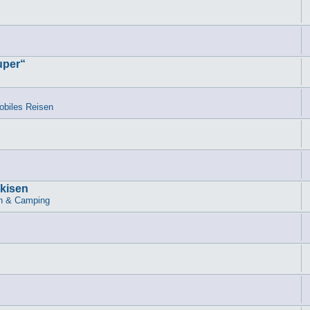
uper“
biles Reisen
rkisen
n & Camping