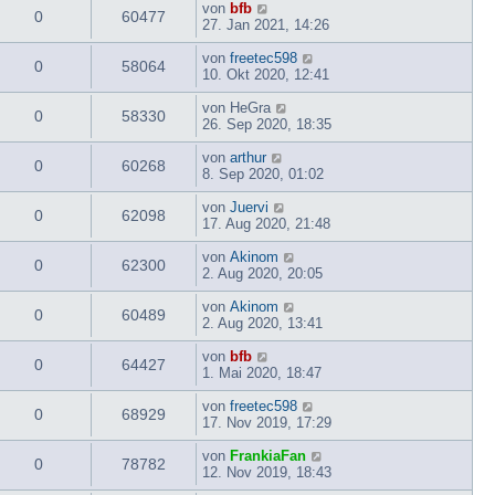
von
bfb
0
60477
27. Jan 2021, 14:26
von
freetec598
0
58064
10. Okt 2020, 12:41
von
HeGra
0
58330
26. Sep 2020, 18:35
von
arthur
0
60268
8. Sep 2020, 01:02
von
Juervi
0
62098
17. Aug 2020, 21:48
von
Akinom
0
62300
2. Aug 2020, 20:05
von
Akinom
0
60489
2. Aug 2020, 13:41
von
bfb
0
64427
1. Mai 2020, 18:47
von
freetec598
0
68929
17. Nov 2019, 17:29
von
FrankiaFan
0
78782
12. Nov 2019, 18:43