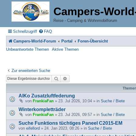
Campers-World
Reise - Camping & Wohnmobilforum
Schnellzugriff
FAQ
Campers-World-Forum
Portal
Foren-Übersicht
Unbeantwortete Themen
Aktive Themen
Zur erweiterten Suche
Suche
Erweiterte Suche
Theme
AlKo Zusatzluftfederung
von
FrankiaFan
» 23. Jul 2026, 10:04 » in
Suche / Biete
Winterkompletträder
von
FrankiaFan
» 23. Jul 2026, 09:57 » in
Suche / Biete
Suche Funktions tüchtiges Paneel C2015-EM
von
eifellord
» 24. Jan 2023, 08:26 » in
Suche / Biete