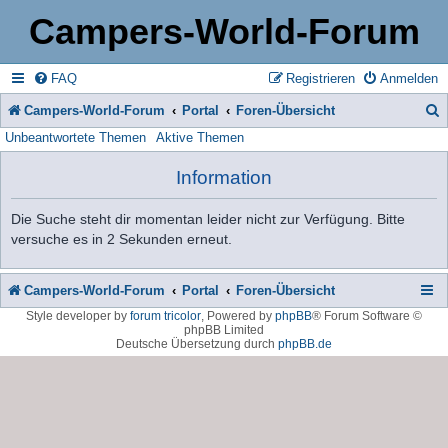
Campers-World-Forum
FAQ
Registrieren
Anmelden
Campers-World-Forum
Portal
Foren-Übersicht
Unbeantwortete Themen
Aktive Themen
u
c
Information
h
Die Suche steht dir momentan leider nicht zur Verfügung. Bitte
e
versuche es in 2 Sekunden erneut.
Campers-World-Forum
Portal
Foren-Übersicht
Style developer by
forum tricolor
,
Powered by
phpBB
® Forum Software ©
phpBB Limited
Deutsche Übersetzung durch
phpBB.de