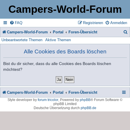
Campers-World-Forum
FAQ
Registrieren
Anmelden
Campers-World-Forum
Portal
Foren-Übersicht
Unbeantwortete Themen
Aktive Themen
u
c
Alle Cookies des Boards löschen
h
Bist du dir sicher, dass du alle Cookies des Boards löschen
e
möchtest?
Campers-World-Forum
Portal
Foren-Übersicht
Style developer by
forum tricolor
,
Powered by
phpBB
® Forum Software ©
phpBB Limited
Deutsche Übersetzung durch
phpBB.de