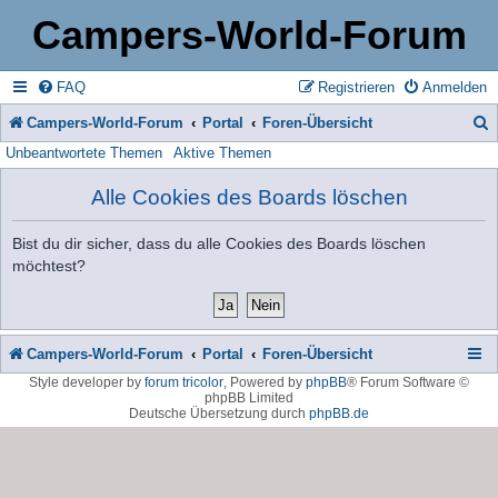
Campers-World-Forum
FAQ
Registrieren
Anmelden
Campers-World-Forum
Portal
Foren-Übersicht
Unbeantwortete Themen
Aktive Themen
u
c
Alle Cookies des Boards löschen
h
Bist du dir sicher, dass du alle Cookies des Boards löschen
e
möchtest?
Campers-World-Forum
Portal
Foren-Übersicht
Style developer by
forum tricolor
,
Powered by
phpBB
® Forum Software ©
phpBB Limited
Deutsche Übersetzung durch
phpBB.de