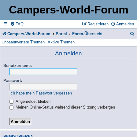
Campers-World-Forum
FAQ
Registrieren
Anmelden
Campers-World-Forum
Portal
Foren-Übersicht
Unbeantwortete Themen
Aktive Themen
u
c
Anmelden
h
Benutzername:
e
Passwort:
Ich habe mein Passwort vergessen
Angemeldet bleiben
Meinen Online-Status während dieser Sitzung verbergen
REGISTRIEREN