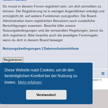
Du musst in diesem Forum registriert sein, um dich anmelden zu
können. Die Registrierung ist in wenigen Augenblicken erledigt und
ermöglicht dir, auf weitere Funktionen zuzugreifen. Die Board-
Administration kann registrierten Benutzern auch zusätzliche
Berechtigungen zuweisen. Beachte bitte unsere
Nutzungsbedingungen und die verwandten Regelungen, bevor du
dich registrierst. Bitte beachte auch die jeweiligen Forenregeln,
wenn du dich in diesem Board bewegst.
Nutzungsbedingungen
|
Datenschutzrichtlinie
Registrieren
Diese Website nutzt Cookies, um dir den
Campers-World-Forum
Portal
Foren-Übersicht
bestmöglichen Komfort bei der Nutzung zu
Style developer by
forum tricolor
,
Powered by
phpBB
® Forum Software ©
bieten.
Mehr erfahren
phpBB Limited
Deutsche Übersetzung durch
phpBB.de
Verstanden!