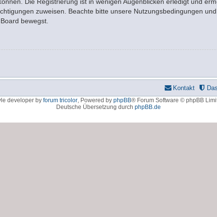
nnen. Die Registrierung ist in wenigen Augenblicken erledigt und ermö
rechtigungen zuweisen. Beachte bitte unsere Nutzungsbedingungen und d
m Board bewegst.
Kontakt
Da
yle developer by
forum tricolor
,
Powered by
phpBB
® Forum Software © phpBB Limi
Deutsche Übersetzung durch
phpBB.de