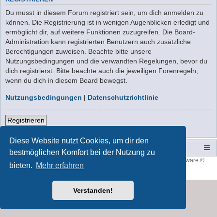
Du musst in diesem Forum registriert sein, um dich anmelden zu
können. Die Registrierung ist in wenigen Augenblicken erledigt und
ermöglicht dir, auf weitere Funktionen zuzugreifen. Die Board-
Administration kann registrierten Benutzern auch zusätzliche
Berechtigungen zuweisen. Beachte bitte unsere
Nutzungsbedingungen und die verwandten Regelungen, bevor du
dich registrierst. Bitte beachte auch die jeweiligen Forenregeln,
wenn du dich in diesem Board bewegst.
Nutzungsbedingungen
|
Datenschutzrichtlinie
Registrieren
Diese Website nutzt Cookies, um dir den
Campers-World-Forum
Portal
Foren-Übersicht
bestmöglichen Komfort bei der Nutzung zu
Style developer by
forum tricolor
,
Powered by
phpBB
® Forum Software ©
bieten.
Mehr erfahren
phpBB Limited
Deutsche Übersetzung durch
phpBB.de
Verstanden!