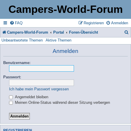
Campers-World-Forum
FAQ
Registrieren
Anmelden
Campers-World-Forum
Portal
Foren-Übersicht
Unbeantwortete Themen
Aktive Themen
u
c
Anmelden
h
Benutzername:
e
Passwort:
Ich habe mein Passwort vergessen
Angemeldet bleiben
Meinen Online-Status während dieser Sitzung verbergen
REGISTRIEREN