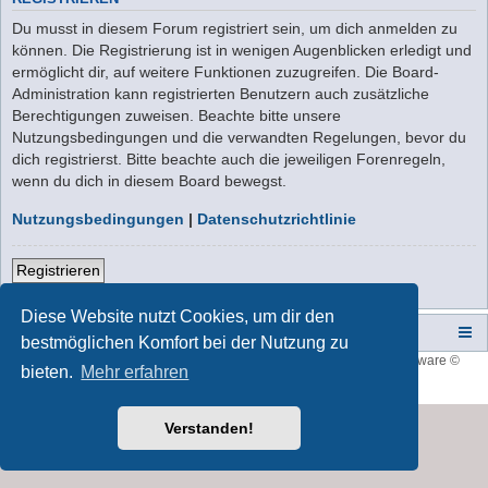
Du musst in diesem Forum registriert sein, um dich anmelden zu
können. Die Registrierung ist in wenigen Augenblicken erledigt und
ermöglicht dir, auf weitere Funktionen zuzugreifen. Die Board-
Administration kann registrierten Benutzern auch zusätzliche
Berechtigungen zuweisen. Beachte bitte unsere
Nutzungsbedingungen und die verwandten Regelungen, bevor du
dich registrierst. Bitte beachte auch die jeweiligen Forenregeln,
wenn du dich in diesem Board bewegst.
Nutzungsbedingungen
|
Datenschutzrichtlinie
Registrieren
Diese Website nutzt Cookies, um dir den
Campers-World-Forum
Portal
Foren-Übersicht
bestmöglichen Komfort bei der Nutzung zu
Style developer by
forum tricolor
,
Powered by
phpBB
® Forum Software ©
bieten.
Mehr erfahren
phpBB Limited
Deutsche Übersetzung durch
phpBB.de
Verstanden!