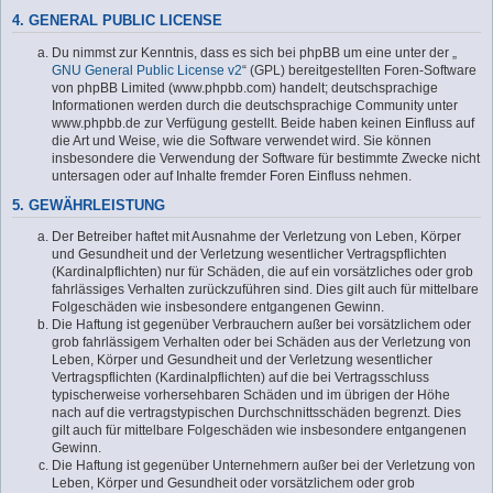
4. GENERAL PUBLIC LICENSE
Du nimmst zur Kenntnis, dass es sich bei phpBB um eine unter der „
GNU General Public License v2
“ (GPL) bereitgestellten Foren-Software
von phpBB Limited (www.phpbb.com) handelt; deutschsprachige
Informationen werden durch die deutschsprachige Community unter
www.phpbb.de zur Verfügung gestellt. Beide haben keinen Einfluss auf
die Art und Weise, wie die Software verwendet wird. Sie können
insbesondere die Verwendung der Software für bestimmte Zwecke nicht
untersagen oder auf Inhalte fremder Foren Einfluss nehmen.
5. GEWÄHRLEISTUNG
Der Betreiber haftet mit Ausnahme der Verletzung von Leben, Körper
und Gesundheit und der Verletzung wesentlicher Vertragspflichten
(Kardinalpflichten) nur für Schäden, die auf ein vorsätzliches oder grob
fahrlässiges Verhalten zurückzuführen sind. Dies gilt auch für mittelbare
Folgeschäden wie insbesondere entgangenen Gewinn.
Die Haftung ist gegenüber Verbrauchern außer bei vorsätzlichem oder
grob fahrlässigem Verhalten oder bei Schäden aus der Verletzung von
Leben, Körper und Gesundheit und der Verletzung wesentlicher
Vertragspflichten (Kardinalpflichten) auf die bei Vertragsschluss
typischerweise vorhersehbaren Schäden und im übrigen der Höhe
nach auf die vertragstypischen Durchschnittsschäden begrenzt. Dies
gilt auch für mittelbare Folgeschäden wie insbesondere entgangenen
Gewinn.
Die Haftung ist gegenüber Unternehmern außer bei der Verletzung von
Leben, Körper und Gesundheit oder vorsätzlichem oder grob