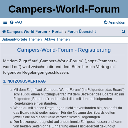
Campers-World-Forum
FAQ
Anmelden
Campers-World-Forum
Portal
Foren-Übersicht
Unbeantwortete Themen
Aktive Themen
u
c
Campers-World-Forum - Registrierung
h
Mit dem Zugriff auf „Campers-World-Forum“ („https://campers-
e
world.eu“) wird zwischen dir und dem Betreiber ein Vertrag mit
folgenden Regelungen geschlossen:
1. NUTZUNGSVERTRAG
Mit dem Zugriff auf „Campers-World-Forum“ (im Folgenden „das Board“)
schließt du einen Nutzungsvertrag mit dem Betreiber des Boards ab (im
Folgenden „Betreiber“) und erklärst dich mit den nachfolgenden
Regelungen einverstanden.
Wenn du mit diesen Regelungen nicht einverstanden bist, so darfst du
das Board nicht weiter nutzen. Für die Nutzung des Boards gelten
jeweils die an dieser Stelle veröffentlichten Regelungen.
Der Nutzungsvertrag wird auf unbestimmte Zeit geschlossen und kann
von beiden Seiten ohne Einhaltung einer Frist jederzeit gekündigt