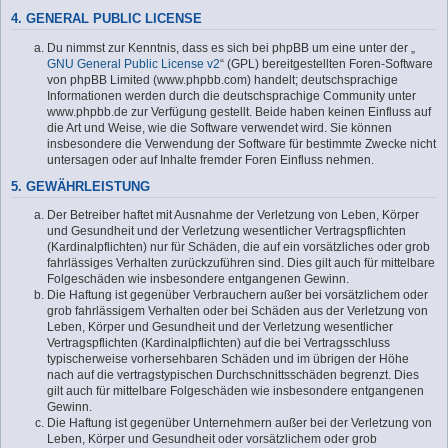
4. GENERAL PUBLIC LICENSE
Du nimmst zur Kenntnis, dass es sich bei phpBB um eine unter der „
GNU General Public License v2
“ (GPL) bereitgestellten Foren-Software
von phpBB Limited (www.phpbb.com) handelt; deutschsprachige
Informationen werden durch die deutschsprachige Community unter
www.phpbb.de zur Verfügung gestellt. Beide haben keinen Einfluss auf
die Art und Weise, wie die Software verwendet wird. Sie können
insbesondere die Verwendung der Software für bestimmte Zwecke nicht
untersagen oder auf Inhalte fremder Foren Einfluss nehmen.
5. GEWÄHRLEISTUNG
Der Betreiber haftet mit Ausnahme der Verletzung von Leben, Körper
und Gesundheit und der Verletzung wesentlicher Vertragspflichten
(Kardinalpflichten) nur für Schäden, die auf ein vorsätzliches oder grob
fahrlässiges Verhalten zurückzuführen sind. Dies gilt auch für mittelbare
Folgeschäden wie insbesondere entgangenen Gewinn.
Die Haftung ist gegenüber Verbrauchern außer bei vorsätzlichem oder
grob fahrlässigem Verhalten oder bei Schäden aus der Verletzung von
Leben, Körper und Gesundheit und der Verletzung wesentlicher
Vertragspflichten (Kardinalpflichten) auf die bei Vertragsschluss
typischerweise vorhersehbaren Schäden und im übrigen der Höhe
nach auf die vertragstypischen Durchschnittsschäden begrenzt. Dies
gilt auch für mittelbare Folgeschäden wie insbesondere entgangenen
Gewinn.
Die Haftung ist gegenüber Unternehmern außer bei der Verletzung von
Leben, Körper und Gesundheit oder vorsätzlichem oder grob