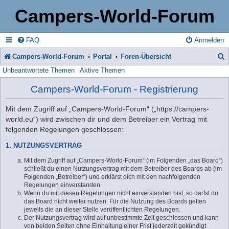
Campers-World-Forum
FAQ
Anmelden
Campers-World-Forum
Portal
Foren-Übersicht
Unbeantwortete Themen
Aktive Themen
u
c
Campers-World-Forum - Registrierung
h
Mit dem Zugriff auf „Campers-World-Forum“ („https://campers-
e
world.eu“) wird zwischen dir und dem Betreiber ein Vertrag mit
folgenden Regelungen geschlossen:
1. NUTZUNGSVERTRAG
Mit dem Zugriff auf „Campers-World-Forum“ (im Folgenden „das Board“)
schließt du einen Nutzungsvertrag mit dem Betreiber des Boards ab (im
Folgenden „Betreiber“) und erklärst dich mit den nachfolgenden
Regelungen einverstanden.
Wenn du mit diesen Regelungen nicht einverstanden bist, so darfst du
das Board nicht weiter nutzen. Für die Nutzung des Boards gelten
jeweils die an dieser Stelle veröffentlichten Regelungen.
Der Nutzungsvertrag wird auf unbestimmte Zeit geschlossen und kann
von beiden Seiten ohne Einhaltung einer Frist jederzeit gekündigt