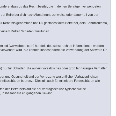
esondere, dass du das Recht besitzt, die in deinen Beiträgen verwendeten
 der Betreiber dich nach Abmahnung zeitweise oder dauerhaft von der
t zur Kenntnis genommen hat. Du gestattest dem Betreiber, dein Benutzerkonto,
er einem Dritten Schaden zuzufügen.
Limited (www.phpbb.com) handelt; deutschsprachige Informationen werden
e verwendet wird. Sie können insbesondere die Verwendung der Software für
 nur für Schäden, die auf ein vorsätzliches oder grob fahrlässiges Verhalten
per und Gesundheit und der Verletzung wesentlicher Vertragspflichten
hnittsschäden begrenzt. Dies gilt auch für mittelbare Folgeschäden wie
n des Betreibers auf die bei Vertragsschluss typischerweise
en, insbesondere entgangenen Gewinn.