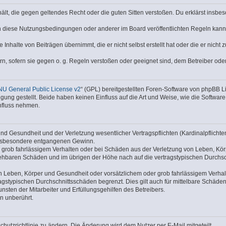
nthält, die gegen geltendes Recht oder die guten Sitten verstoßen. Du erklärst insb
n diese Nutzungsbedingungen oder anderer im Board veröffentlichten Regeln kann
 Inhalte von Beiträgen übernimmt, die er nicht selbst erstellt hat oder die er nich
rn, sofern sie gegen o. g. Regeln verstoßen oder geeignet sind, dem Betreiber od
U General Public License v2
“ (GPL) bereitgestellten Foren-Software von phpBB 
ng gestellt. Beide haben keinen Einfluss auf die Art und Weise, wie die Softwar
nfluss nehmen.
d Gesundheit und der Verletzung wesentlicher Vertragspflichten (Kardinalpflichten)
e insbesondere entgangenen Gewinn.
 grob fahrlässigem Verhalten oder bei Schäden aus der Verletzung von Leben, Kör
rsehbaren Schäden und im übrigen der Höhe nach auf die vertragstypischen Durchsc
 Leben, Körper und Gesundheit oder vorsätzlichem oder grob fahrlässigem Verhalte
gstypischen Durchschnittsschäden begrenzt. Dies gilt auch für mittelbare Schäd
sten der Mitarbeiter und Erfüllungsgehilfen des Betreibers.
n unberührt.
hutzrichtlinie zu ändern. Die Änderung wird dem Nutzer per E-Mail mitgeteilt.