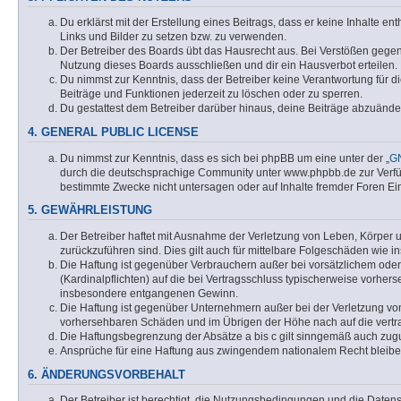
Du erklärst mit der Erstellung eines Beitrags, dass er keine Inhalte e
Links und Bilder zu setzen bzw. zu verwenden.
Der Betreiber des Boards übt das Hausrecht aus. Bei Verstößen gege
Nutzung dieses Boards ausschließen und dir ein Hausverbot erteilen.
Du nimmst zur Kenntnis, dass der Betreiber keine Verantwortung für die
Beiträge und Funktionen jederzeit zu löschen oder zu sperren.
Du gestattest dem Betreiber darüber hinaus, deine Beiträge abzuände
4. GENERAL PUBLIC LICENSE
Du nimmst zur Kenntnis, dass es sich bei phpBB um eine unter der „
GN
durch die deutschsprachige Community unter www.phpbb.de zur Verfügu
bestimmte Zwecke nicht untersagen oder auf Inhalte fremder Foren Ei
5. GEWÄHRLEISTUNG
Der Betreiber haftet mit Ausnahme der Verletzung von Leben, Körper un
zurückzuführen sind. Dies gilt auch für mittelbare Folgeschäden wi
Die Haftung ist gegenüber Verbrauchern außer bei vorsätzlichem oder
(Kardinalpflichten) auf die bei Vertragsschluss typischerweise vorhe
insbesondere entgangenen Gewinn.
Die Haftung ist gegenüber Unternehmern außer bei der Verletzung von
vorhersehbaren Schäden und im Übrigen der Höhe nach auf die vertra
Die Haftungsbegrenzung der Absätze a bis c gilt sinngemäß auch zugun
Ansprüche für eine Haftung aus zwingendem nationalem Recht bleibe
6. ÄNDERUNGSVORBEHALT
Der Betreiber ist berechtigt, die Nutzungsbedingungen und die Datensc