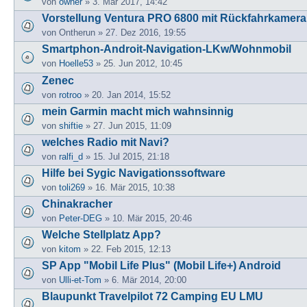
von
owner
» 3. Mär 2017, 14:42
Vorstellung Ventura PRO 6800 mit Rückfahrkamer
von
Ontherun
» 27. Dez 2016, 19:55
Smartphon-Androit-Navigation-LKw/Wohnmobil
von
Hoelle53
» 25. Jun 2012, 10:45
Zenec
von
rotroo
» 20. Jan 2014, 15:52
mein Garmin macht mich wahnsinnig
von
shiftie
» 27. Jun 2015, 11:09
welches Radio mit Navi?
von
ralfi_d
» 15. Jul 2015, 21:18
Hilfe bei Sygic Navigationssoftware
von
toli269
» 16. Mär 2015, 10:38
Chinakracher
von
Peter-DEG
» 10. Mär 2015, 20:46
Welche Stellplatz App?
von
kitom
» 22. Feb 2015, 12:13
SP App "Mobil Life Plus" (Mobil Life+) Android
von
Ulli-et-Tom
» 6. Mär 2014, 20:00
Blaupunkt Travelpilot 72 Camping EU LMU