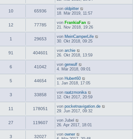
von
oldpitter
10
65936
18. Mär 2019, 11:57
von
FrankiaFan
12
77785
21. Nov 2018, 19:26
von
MeinCamperLife
1
29653
30. Okt 2018, 09:25
von
archie
91
404601
26. Okt 2018, 13:59
von
gerwulf
6
41042
4. Mär 2018, 09:01
von
Hubert60
5
44654
1. Jan 2018, 17:05
von
raatzmonika
3
33858
12. Okt 2017, 20:59
von
pocketnavigation.de
11
178051
29. Jun 2017, 09:32
von
Jubel
27
119607
26. Apr 2017, 18:01
von
owner
3
32027
6. Mär 2017, 20:48