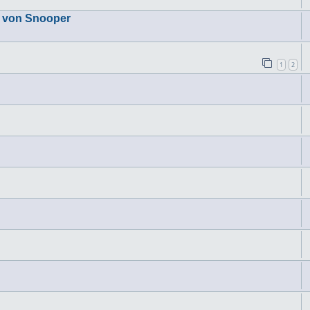
a von Snooper
1
2