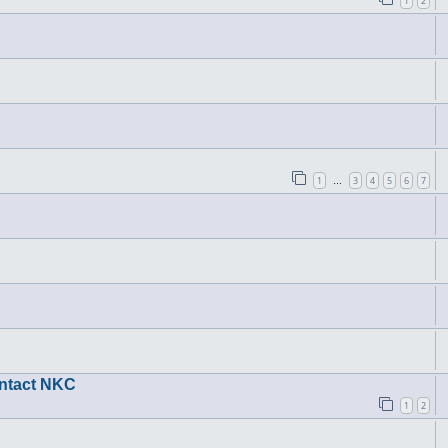
1
2
1
3
4
5
6
7
…
ontact NKC
1
2