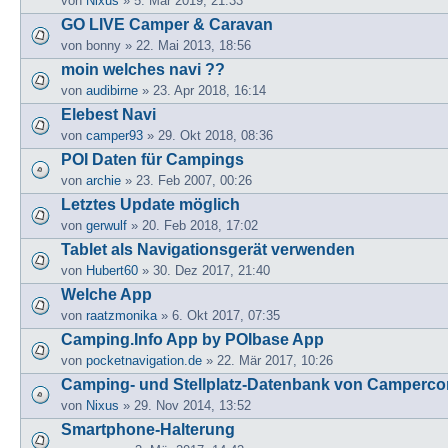
von
Nixus
» 5. Mär 2019, 21:33
GO LIVE Camper & Caravan
von
bonny
» 22. Mai 2013, 18:56
moin welches navi ??
von
audibirne
» 23. Apr 2018, 16:14
Elebest Navi
von
camper93
» 29. Okt 2018, 08:36
POI Daten für Campings
von
archie
» 23. Feb 2007, 00:26
Letztes Update möglich
von
gerwulf
» 20. Feb 2018, 17:02
Tablet als Navigationsgerät verwenden
von
Hubert60
» 30. Dez 2017, 21:40
Welche App
von
raatzmonika
» 6. Okt 2017, 07:35
Camping.Info App by POIbase App
von
pocketnavigation.de
» 22. Mär 2017, 10:26
Camping- und Stellplatz-Datenbank von Camperc
von
Nixus
» 29. Nov 2014, 13:52
Smartphone-Halterung