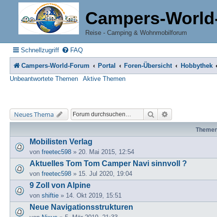
Campers-World
Reise - Camping & Wohnmobilforum
Schnellzugriff
FAQ
Campers-World-Forum
Portal
Foren-Übersicht
Hobbythek
Unbeantwortete Themen
Aktive Themen
Suche
Erweiterte Suche
Neues Thema
Theme
Mobilisten Verlag
von
freetec598
» 20. Mai 2015, 12:54
Aktuelles Tom Tom Camper Navi sinnvoll ?
von
freetec598
» 15. Jul 2020, 19:04
9 Zoll von Alpine
von
shiftie
» 14. Okt 2019, 15:51
Neue Navigationsstrukturen