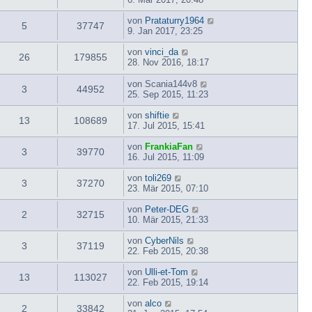
von
Prataturry1964
5
37747
9. Jan 2017, 23:25
von
vinci_da
26
179855
28. Nov 2016, 18:17
von
Scania144v8
3
44952
25. Sep 2015, 11:23
von
shiftie
13
108689
17. Jul 2015, 15:41
von
FrankiaFan
3
39770
16. Jul 2015, 11:09
von
toli269
3
37270
23. Mär 2015, 07:10
von
Peter-DEG
2
32715
10. Mär 2015, 21:33
von
CyberNils
3
37119
22. Feb 2015, 20:38
von
Ulli-et-Tom
13
113027
22. Feb 2015, 19:14
von
alco
2
33842