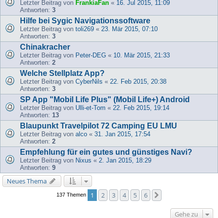
Letzter Beitrag von
FrankiaFan
«
16. Jul 2015, 11:09
Antworten:
3
Hilfe bei Sygic Navigationssoftware
Letzter Beitrag von
toli269
«
23. Mär 2015, 07:10
Antworten:
3
Chinakracher
Letzter Beitrag von
Peter-DEG
«
10. Mär 2015, 21:33
Antworten:
2
Welche Stellplatz App?
Letzter Beitrag von
CyberNils
«
22. Feb 2015, 20:38
Antworten:
3
SP App "Mobil Life Plus" (Mobil Life+) Android
Letzter Beitrag von
Ulli-et-Tom
«
22. Feb 2015, 19:14
Antworten:
13
Blaupunkt Travelpilot 72 Camping EU LMU
Letzter Beitrag von
alco
«
31. Jan 2015, 17:54
Antworten:
2
Empfehlung für ein gutes und günstiges Navi?
Letzter Beitrag von
Nixus
«
2. Jan 2015, 18:29
Antworten:
9
Neues Thema
1
2
3
4
5
6
Nächste
137 Themen
Gehe zu