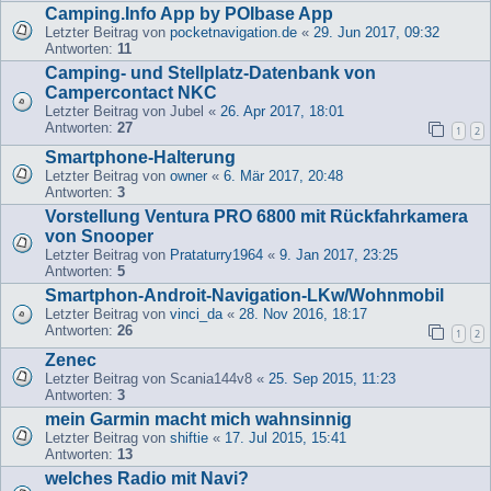
Camping.Info App by POIbase App
Letzter Beitrag von
pocketnavigation.de
«
29. Jun 2017, 09:32
Antworten:
11
Camping- und Stellplatz-Datenbank von
Campercontact NKC
Letzter Beitrag von
Jubel
«
26. Apr 2017, 18:01
Antworten:
27
1
2
Smartphone-Halterung
Letzter Beitrag von
owner
«
6. Mär 2017, 20:48
Antworten:
3
Vorstellung Ventura PRO 6800 mit Rückfahrkamera
von Snooper
Letzter Beitrag von
Prataturry1964
«
9. Jan 2017, 23:25
Antworten:
5
Smartphon-Androit-Navigation-LKw/Wohnmobil
Letzter Beitrag von
vinci_da
«
28. Nov 2016, 18:17
Antworten:
26
1
2
Zenec
Letzter Beitrag von
Scania144v8
«
25. Sep 2015, 11:23
Antworten:
3
mein Garmin macht mich wahnsinnig
Letzter Beitrag von
shiftie
«
17. Jul 2015, 15:41
Antworten:
13
welches Radio mit Navi?