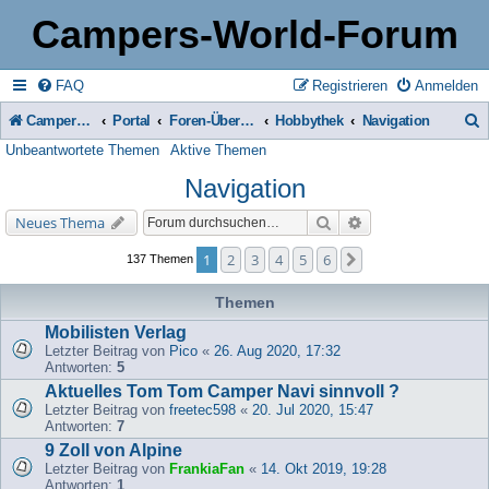
Campers-World-Forum
FAQ
Registrieren
Anmelden
Campers-World-Forum
Portal
Foren-Übersicht
Hobbythek
Navigation
Unbeantwortete Themen
Aktive Themen
u
Navigation
c
h
Suche
Erweiterte Suche
Neues Thema
e
1
2
3
4
5
6
Nächste
137 Themen
Themen
Mobilisten Verlag
Letzter Beitrag von
Pico
«
26. Aug 2020, 17:32
Antworten:
5
Aktuelles Tom Tom Camper Navi sinnvoll ?
Letzter Beitrag von
freetec598
«
20. Jul 2020, 15:47
Antworten:
7
9 Zoll von Alpine
Letzter Beitrag von
FrankiaFan
«
14. Okt 2019, 19:28
Antworten:
1