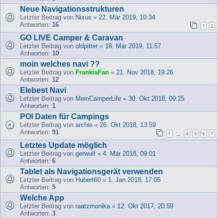
Neue Navigationsstrukturen
Letzter Beitrag von
Nixus
«
22. Mär 2019, 10:34
Antworten:
16
1
2
GO LIVE Camper & Caravan
Letzter Beitrag von
oldpitter
«
18. Mär 2019, 11:57
Antworten:
10
moin welches navi ??
Letzter Beitrag von
FrankiaFan
«
21. Nov 2018, 19:26
Antworten:
12
Elebest Navi
Letzter Beitrag von
MeinCamperLife
«
30. Okt 2018, 09:25
Antworten:
1
POI Daten für Campings
Letzter Beitrag von
archie
«
26. Okt 2018, 13:59
Antworten:
91
1
4
5
6
7
…
Letztes Update möglich
Letzter Beitrag von
gerwulf
«
4. Mär 2018, 09:01
Antworten:
6
Tablet als Navigationsgerät verwenden
Letzter Beitrag von
Hubert60
«
1. Jan 2018, 17:05
Antworten:
5
Welche App
Letzter Beitrag von
raatzmonika
«
12. Okt 2017, 20:59
Antworten:
3