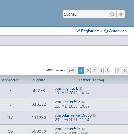
Suche
Erwei
Registrieren
Anmelden
Seite
1
von
9
1
2
3
4
5
9
Nä
203 Themen
…
Antworten
Zugriffe
Letzter Beitrag
von
angitruck
3
49276
10. Mär 2012, 10:14
von
freetec598
5
313122
15. Mär 2023, 19:27
von
Altmaerker39638
17
111250
23. Feb 2021, 11:14
von
freetec598
56
659898
25. Okt 2020, 08:43