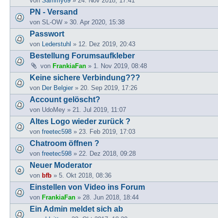
von
Sammy69
» 24. Nov 2018, 17:41
PN - Versand
von
SL-OW
» 30. Apr 2020, 15:38
Passwort
von
Lederstuhl
» 12. Dez 2019, 20:43
Bestellung Forumsaufkleber
von
FrankiaFan
» 1. Nov 2019, 08:48
Keine sichere Verbindung???
von
Der Belgier
» 20. Sep 2019, 17:26
Account gelöscht?
von
UdoMey
» 21. Jul 2019, 11:07
Altes Logo wieder zurück ?
von
freetec598
» 23. Feb 2019, 17:03
Chatroom öffnen ?
von
freetec598
» 22. Dez 2018, 09:28
Neuer Moderator
von
bfb
» 5. Okt 2018, 08:36
Einstellen von Video ins Forum
von
FrankiaFan
» 28. Jun 2018, 18:44
Ein Admin meldet sich ab