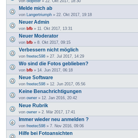
von
oldpitter
» 22. Okt 2017, 18:30
Melde mich ab
von
Langertriumph
» 22. Okt 2017, 19:18
Neuer Admin
von
bfb
» 11. Okt 2017, 13:31
Neuer Moderator
von
bfb
» 8. Okt 2017, 09:15
Verbessern nicht möglich
von
freetec598
» 27. Jul 2017, 14:29
Wo sind die Fotos geblieben?
von
bfb
» 14. Jun 2017, 06:18
Neue Software
von
freetec598
» 12. Jun 2017, 05:56
Keine Benachrichtigungen
von
owner
» 12. Jan 2016, 20:42
Neue Rubrik
von
owner
» 2. Mär 2017, 17:41
Immer wieder neu anmelden ?
von
freetec598
» 7. Nov 2016, 09:06
Hilfe bei Fotoansichten