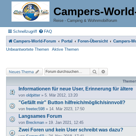
Campers-World
Reise - Camping & Wohnmobilforum
Schnellzugriff
FAQ
Campers-World-Forum
Portal
Foren-Übersicht
Campers-Wo
Unbeantwortete Themen
Aktive Themen
Suche
Erweiterte Suche
Neues Thema
Theme
Informationen für neue User, Erinnerung für ältere
von
oldpitter
» 5. Mär 2012, 13:20
"Gefällt mir" Button hilfreich/möglich/sinnvoll?
von
freetec598
» 14. Mär 2023, 17:50
Langsames Forum
von
Breckman
» 19. Jan 2021, 12:45
Zwei Foren und kein User schreibt was dazu?