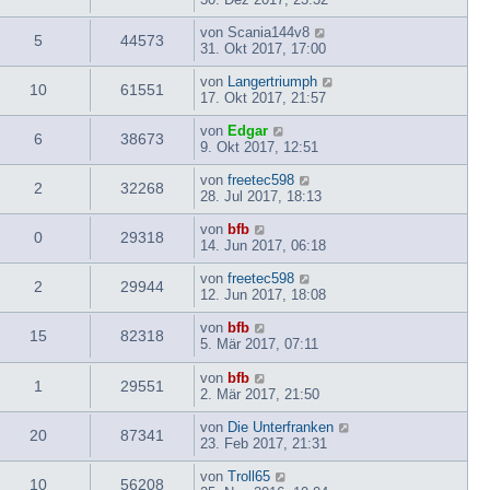
von
Scania144v8
5
44573
31. Okt 2017, 17:00
von
Langertriumph
10
61551
17. Okt 2017, 21:57
von
Edgar
6
38673
9. Okt 2017, 12:51
von
freetec598
2
32268
28. Jul 2017, 18:13
von
bfb
0
29318
14. Jun 2017, 06:18
von
freetec598
2
29944
12. Jun 2017, 18:08
von
bfb
15
82318
5. Mär 2017, 07:11
von
bfb
1
29551
2. Mär 2017, 21:50
von
Die Unterfranken
20
87341
23. Feb 2017, 21:31
von
Troll65
10
56208