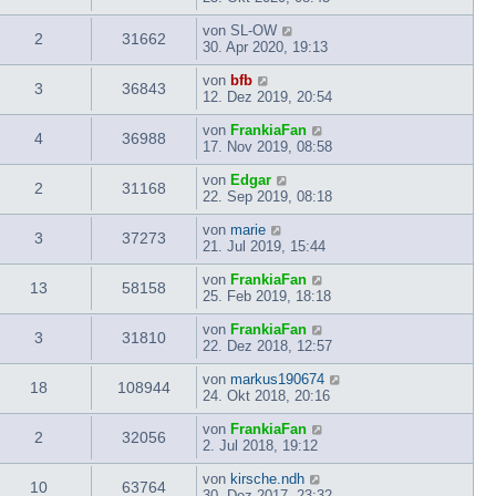
von
SL-OW
2
31662
30. Apr 2020, 19:13
von
bfb
3
36843
12. Dez 2019, 20:54
von
FrankiaFan
4
36988
17. Nov 2019, 08:58
von
Edgar
2
31168
22. Sep 2019, 08:18
von
marie
3
37273
21. Jul 2019, 15:44
von
FrankiaFan
13
58158
25. Feb 2019, 18:18
von
FrankiaFan
3
31810
22. Dez 2018, 12:57
von
markus190674
18
108944
24. Okt 2018, 20:16
von
FrankiaFan
2
32056
2. Jul 2018, 19:12
von
kirsche.ndh
10
63764
30. Dez 2017, 23:32