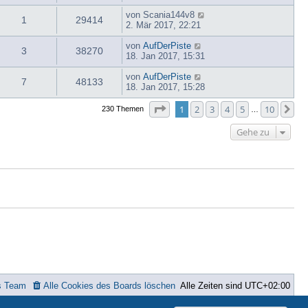
von
Scania144v8
1
29414
2. Mär 2017, 22:21
von
AufDerPiste
3
38270
18. Jan 2017, 15:31
von
AufDerPiste
7
48133
18. Jan 2017, 15:28
Seite
1
von
10
1
2
3
4
5
10
Nä
230 Themen
…
Gehe zu
s Team
Alle Cookies des Boards löschen
Alle Zeiten sind
UTC+02:00
ted