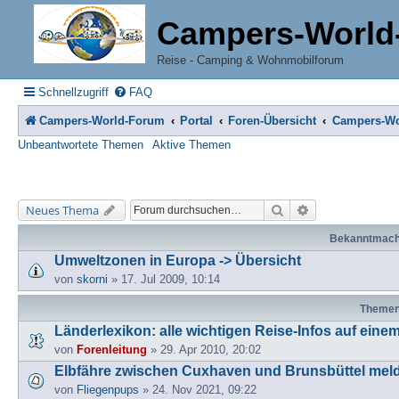
Campers-World
Reise - Camping & Wohnmobilforum
Schnellzugriff
FAQ
Campers-World-Forum
Portal
Foren-Übersicht
Campers-Wo
Unbeantwortete Themen
Aktive Themen
Suche
Erweiterte Suche
Neues Thema
Bekanntmac
Umweltzonen in Europa -> Übersicht
von
skorni
» 17. Jul 2009, 10:14
Theme
Länderlexikon: alle wichtigen Reise-Infos auf einem
von
Forenleitung
» 29. Apr 2010, 20:02
Elbfähre zwischen Cuxhaven und Brunsbüttel meld
von
Fliegenpups
» 24. Nov 2021, 09:22