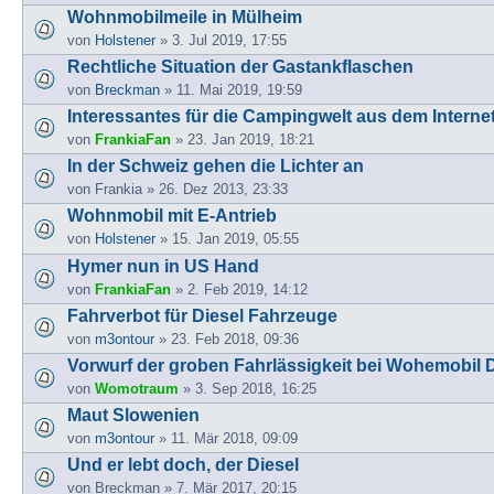
Wohnmobilmeile in Mülheim
von
Holstener
» 3. Jul 2019, 17:55
Rechtliche Situation der Gastankflaschen
von
Breckman
» 11. Mai 2019, 19:59
Interessantes für die Campingwelt aus dem Interne
von
FrankiaFan
» 23. Jan 2019, 18:21
In der Schweiz gehen die Lichter an
von
Frankia
» 26. Dez 2013, 23:33
Wohnmobil mit E-Antrieb
von
Holstener
» 15. Jan 2019, 05:55
Hymer nun in US Hand
von
FrankiaFan
» 2. Feb 2019, 14:12
Fahrverbot für Diesel Fahrzeuge
von
m3ontour
» 23. Feb 2018, 09:36
Vorwurf der groben Fahrlässigkeit bei Wohemobil 
von
Womotraum
» 3. Sep 2018, 16:25
Maut Slowenien
von
m3ontour
» 11. Mär 2018, 09:09
Und er lebt doch, der Diesel
von
Breckman
» 7. Mär 2017, 20:15