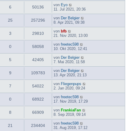
von
Eyo
6
50136
11. Jul 2021, 20:36
von
Der Belgier
25
257296
8. Apr 2021, 09:38
von
bfb
3
29810
21. Nov 2020, 13:00
von
freetec598
0
58058
10. Okt 2020, 12:41
von
Der Belgier
5
42405
7. Mai 2020, 11:58
von
Der Belgier
9
109783
13. Apr 2020, 21:13
von
Fliegenpups
7
54022
2. Jan 2020, 09:24
von
freetec598
0
68922
17. Nov 2019, 17:29
von
FrankiaFan
8
66909
8. Sep 2019, 09:14
von
freetec598
21
234404
31. Aug 2019, 17:12