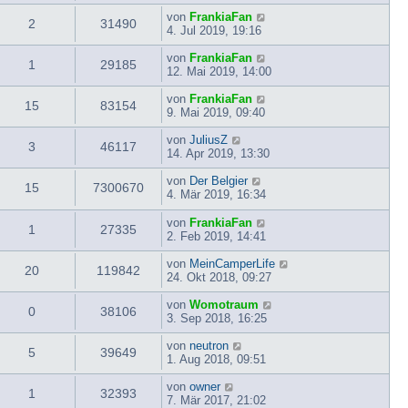
von
FrankiaFan
2
31490
4. Jul 2019, 19:16
von
FrankiaFan
1
29185
12. Mai 2019, 14:00
von
FrankiaFan
15
83154
9. Mai 2019, 09:40
von
JuliusZ
3
46117
14. Apr 2019, 13:30
von
Der Belgier
15
7300670
4. Mär 2019, 16:34
von
FrankiaFan
1
27335
2. Feb 2019, 14:41
von
MeinCamperLife
20
119842
24. Okt 2018, 09:27
von
Womotraum
0
38106
3. Sep 2018, 16:25
von
neutron
5
39649
1. Aug 2018, 09:51
von
owner
1
32393
7. Mär 2017, 21:02