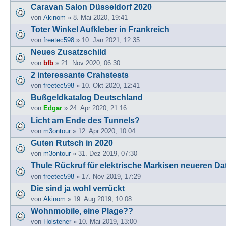
Caravan Salon Düsseldorf 2020
von
Akinom
» 8. Mai 2020, 19:41
Toter Winkel Aufkleber in Frankreich
von
freetec598
» 10. Jan 2021, 12:35
Neues Zusatzschild
von
bfb
» 21. Nov 2020, 06:30
2 interessante Crahstests
von
freetec598
» 10. Okt 2020, 12:41
Bußgeldkatalog Deutschland
von
Edgar
» 24. Apr 2020, 21:16
Licht am Ende des Tunnels?
von
m3ontour
» 12. Apr 2020, 10:04
Guten Rutsch in 2020
von
m3ontour
» 31. Dez 2019, 07:30
Thule Rückruf für elektrische Markisen neueren D
von
freetec598
» 17. Nov 2019, 17:29
Die sind ja wohl verrückt
von
Akinom
» 19. Aug 2019, 10:08
Wohnmobile, eine Plage??
von
Holstener
» 10. Mai 2019, 13:00