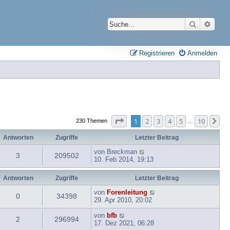
Suche
Erwei
Registrieren
Anmelden
Seite
1
von
10
1
2
3
4
5
10
Nä
230 Themen
…
Antworten
Zugriffe
Letzter Beitrag
von
Breckman
3
209502
10. Feb 2014, 19:13
Antworten
Zugriffe
Letzter Beitrag
von
Forenleitung
0
34398
29. Apr 2010, 20:02
von
bfb
2
296994
17. Dez 2021, 06:28