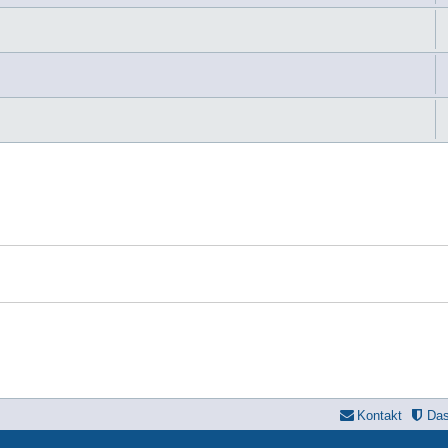
Kontakt
Da
yle developer by
forum tricolor
,
Powered by
phpBB
® Forum Software © phpBB Limi