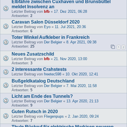
Elbfähre zwischen Cuxhaven und Brunsbüttel
meldet Insolvenz an
Letzter Beitrag von
bfb
«
17. Dez 2021, 06:28
Antworten:
2
Caravan Salon Düsseldorf 2020
Letzter Beitrag von
Eyo
«
11. Jul 2021, 20:36
Antworten:
6
Toter Winkel Aufkleber in Frankreich
Letzter Beitrag von
Der Belgier
«
8. Apr 2021, 09:38
Antworten:
25
1
2
Neues Zusatzschild
Letzter Beitrag von
bfb
«
21. Nov 2020, 13:00
Antworten:
3
2 interessante Crahstests
Letzter Beitrag von
freetec598
«
10. Okt 2020, 12:41
Bußgeldkatalog Deutschland
Letzter Beitrag von
Der Belgier
«
7. Mai 2020, 11:58
Antworten:
5
Licht am Ende des Tunnels?
Letzter Beitrag von
Der Belgier
«
13. Apr 2020, 21:13
Antworten:
9
Guten Rutsch in 2020
Letzter Beitrag von
Fliegenpups
«
2. Jan 2020, 09:24
Antworten:
7
Thule Rückruf für elektrische Markisen neueren