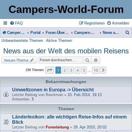
Campers-World-Forum
FAQ
Registrieren
Anmelden
Campers-World-Forum
Portal
Foren-Übersicht
Campers-World-Forum Intern
News aus der Welt des mobilen Reisens
Unbeantwortete Themen
Aktive Themen
u
News aus der Welt des mobilen Reisens
c
h
Suche
Erweiterte Suche
Neues Thema
e
Seite
1
von
10
1
2
3
4
5
10
Nächste
230 Themen
…
Bekanntmachungen
Umweltzonen in Europa -> Übersicht
Letzter Beitrag von
Breckman
«
10. Feb 2014, 19:13
Antworten:
3
Themen
Länderlexikon: alle wichtigen Reise-Infos auf einem
Blick
Letzter Beitrag von
Forenleitung
«
29. Apr 2010, 20:02