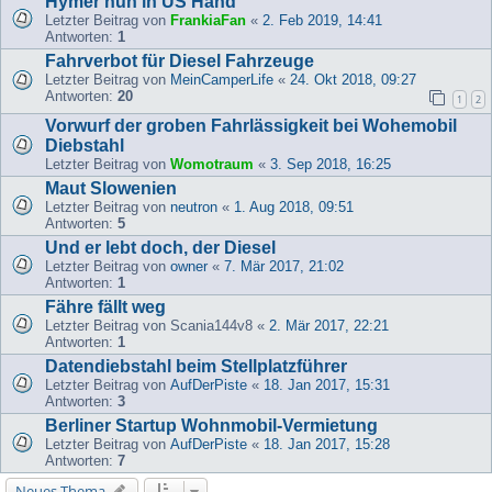
Hymer nun in US Hand
Letzter Beitrag von
FrankiaFan
«
2. Feb 2019, 14:41
Antworten:
1
Fahrverbot für Diesel Fahrzeuge
Letzter Beitrag von
MeinCamperLife
«
24. Okt 2018, 09:27
Antworten:
20
1
2
Vorwurf der groben Fahrlässigkeit bei Wohemobil
Diebstahl
Letzter Beitrag von
Womotraum
«
3. Sep 2018, 16:25
Maut Slowenien
Letzter Beitrag von
neutron
«
1. Aug 2018, 09:51
Antworten:
5
Und er lebt doch, der Diesel
Letzter Beitrag von
owner
«
7. Mär 2017, 21:02
Antworten:
1
Fähre fällt weg
Letzter Beitrag von
Scania144v8
«
2. Mär 2017, 22:21
Antworten:
1
Datendiebstahl beim Stellplatzführer
Letzter Beitrag von
AufDerPiste
«
18. Jan 2017, 15:31
Antworten:
3
Berliner Startup Wohnmobil-Vermietung
Letzter Beitrag von
AufDerPiste
«
18. Jan 2017, 15:28
Antworten:
7
Neues Thema