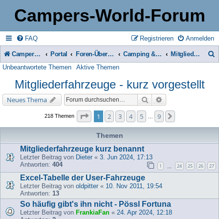
Campers-World-Forum
FAQ
Registrieren
Anmelden
Campers-World-Forum
Portal
Foren-Übersicht
Camping & Reise -> Fahrzeuge & Zubehör in der Praxis
Mitgliederfahrzeuge - kurz vorgestellt
Unbeantwortete Themen
Aktive Themen
u
Mitgliederfahrzeuge - kurz vorgestellt
c
h
Suche
Erweiterte Suche
Neues Thema
e
Seite
1
von
9
1
2
3
4
5
9
Nächste
218 Themen
…
Themen
Mitgliederfahrzeuge kurz benannt
Letzter Beitrag von
Dieter
«
3. Jun 2024, 17:13
Antworten:
404
1
24
25
26
27
…
Excel-Tabelle der User-Fahrzeuge
Letzter Beitrag von
oldpitter
«
10. Nov 2011, 19:54
Antworten:
13
So häufig gibt's ihn nicht - Pössl Fortuna
Letzter Beitrag von
FrankiaFan
«
24. Apr 2024, 12:18