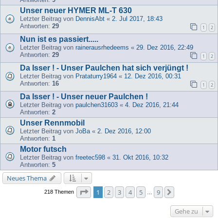
Unser neuer HYMER ML-T 630
Letzter Beitrag von
DennisAbt
«
2. Jul 2017, 18:43
Antworten:
29
1
2
Nun ist es passiert.....
Letzter Beitrag von
rainerausrhedeems
«
29. Dez 2016, 22:49
Antworten:
29
1
2
Da Isser ! - Unser Paulchen hat sich verjüngt !
Letzter Beitrag von
Prataturry1964
«
12. Dez 2016, 00:31
Antworten:
16
1
2
Da Isser ! - Unser neuer Paulchen !
Letzter Beitrag von
paulchen31603
«
4. Dez 2016, 21:44
Antworten:
2
Unser Rennmobil
Letzter Beitrag von
JoBa
«
2. Dez 2016, 12:00
Antworten:
1
Motor futsch
Letzter Beitrag von
freetec598
«
31. Okt 2016, 10:32
Antworten:
5
Neues Thema
Seite
1
von
9
1
2
3
4
5
9
Nächste
218 Themen
…
Gehe zu