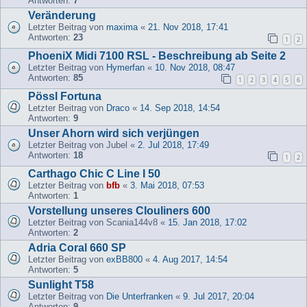
Antworten:
7
Veränderung
Letzter Beitrag von
maxima
«
21. Nov 2018, 17:41
Antworten:
23
1
2
PhoeniX Midi 7100 RSL - Beschreibung ab Seite 2
Letzter Beitrag von
Hymerfan
«
10. Nov 2018, 08:47
Antworten:
85
1
2
3
4
5
6
Pössl Fortuna
Letzter Beitrag von
Draco
«
14. Sep 2018, 14:54
Antworten:
9
Unser Ahorn wird sich verjüngen
Letzter Beitrag von
Jubel
«
2. Jul 2018, 17:49
Antworten:
18
1
2
Carthago Chic C Line I 50
Letzter Beitrag von
bfb
«
3. Mai 2018, 07:53
Antworten:
1
Vorstellung unseres Clouliners 600
Letzter Beitrag von
Scania144v8
«
15. Jan 2018, 17:02
Antworten:
2
Adria Coral 660 SP
Letzter Beitrag von
exBB800
«
4. Aug 2017, 14:54
Antworten:
5
Sunlight T58
Letzter Beitrag von
Die Unterfranken
«
9. Jul 2017, 20:04
Antworten:
9