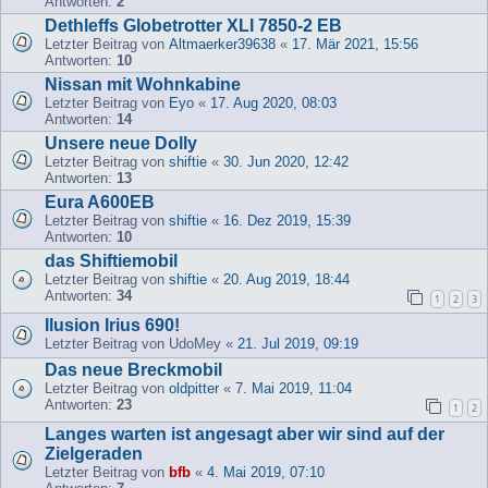
Antworten:
2
Dethleffs Globetrotter XLI 7850-2 EB
Letzter Beitrag von
Altmaerker39638
«
17. Mär 2021, 15:56
Antworten:
10
Nissan mit Wohnkabine
Letzter Beitrag von
Eyo
«
17. Aug 2020, 08:03
Antworten:
14
Unsere neue Dolly
Letzter Beitrag von
shiftie
«
30. Jun 2020, 12:42
Antworten:
13
Eura A600EB
Letzter Beitrag von
shiftie
«
16. Dez 2019, 15:39
Antworten:
10
das Shiftiemobil
Letzter Beitrag von
shiftie
«
20. Aug 2019, 18:44
Antworten:
34
1
2
3
Ilusion Irius 690!
Letzter Beitrag von
UdoMey
«
21. Jul 2019, 09:19
Das neue Breckmobil
Letzter Beitrag von
oldpitter
«
7. Mai 2019, 11:04
Antworten:
23
1
2
Langes warten ist angesagt aber wir sind auf der
Zielgeraden
Letzter Beitrag von
bfb
«
4. Mai 2019, 07:10