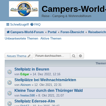
Campers-World
Reise - Camping & Wohnmobilforum
Schnellzugriff
FAQ
Campers-World-Forum
Portal
Foren-Übersicht
Reiseberich
Unbeantwortete Themen
Aktive Themen
Suche
Erweiterte Suche
Neues Thema
Theme
Stellplatz in Beuren
von
Edgar
» 14. Dez 2022, 12:16
Stellplätze bei Weihnachtsmärkten
von
Akinom
» 12. Okt 2021, 22:31
Kleine Tour durch den Thüringer Wald
von
freetec598
» 8. Okt 2021, 21:07
Stellplatz Edersee-Alm