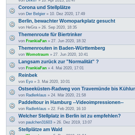
von
Dirk67
» 10. Apr 2015, 20:47
Corona und Stellplätze
von
Der Belgier
» 10. Dez 2020, 17:49
Berlin, bewachter Womoparkplatz gesucht
von
HeGra
» 26. Sep 2020, 18:35
Themenroute für Biertrinker
von
FrankiaFan
» 27. Jun 2020, 18:32
Themenrouten in Baden-Württemberg
von
Womotraum
» 27. Jun 2020, 10:41
Langsam zurück zur "Normalität" ?
von
FrankiaFan
» 4. Mai 2020, 17:01
Reinbek
von
Eyo
» 3. Mai 2020, 10:01
Ostseeküsten-Radweg von Travemünde bis Kühlu
von
Radlerklaus
» 24. Mär 2020, 21:58
Paddeltour in Hamburg --Videoimpressionen--
von
Radlerklaus
» 22. Feb 2020, 16:10
Welcher Stellplatz in Berlin ist zu empfehlen?
von
paulchen31603
» 26. Dez 2019, 13:07
Stellplätze am Wald