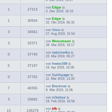
von
Edgar
1
27313
3. Dez 2019, 16:15
von
Edgar
1
30934
10. Okt 2019, 06:32
von
Vince
3
34561
27. Aug 2019, 15:54
von
Womotraum
3
32371
28. Mai 2019, 19:17
von
raatzmonika
0
37745
23. Mai 2019, 06:27
von
freetec598
5
37197
19. Apr 2019, 16:08
von
SunVoyager
0
37762
11. Mär 2019, 13:20
von
Breckman
7
40355
9. Mär 2019, 11:06
von
m3ontour
3
33682
19. Feb 2019, 16:56
von
bfb
13
135279