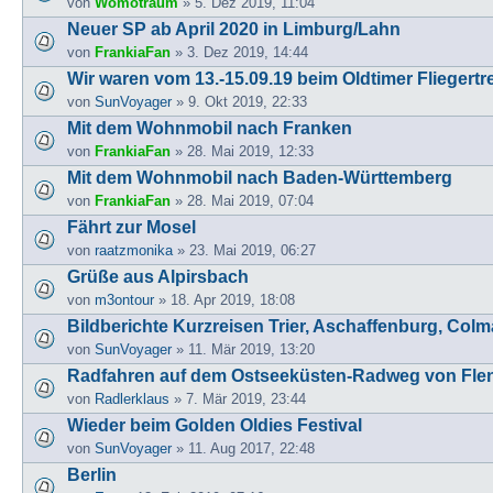
von
Womotraum
» 5. Dez 2019, 11:04
Neuer SP ab April 2020 in Limburg/Lahn
von
FrankiaFan
» 3. Dez 2019, 14:44
Wir waren vom 13.-15.09.19 beim Oldtimer Fliegert
von
SunVoyager
» 9. Okt 2019, 22:33
Mit dem Wohnmobil nach Franken
von
FrankiaFan
» 28. Mai 2019, 12:33
Mit dem Wohnmobil nach Baden-Württemberg
von
FrankiaFan
» 28. Mai 2019, 07:04
Fährt zur Mosel
von
raatzmonika
» 23. Mai 2019, 06:27
Grüße aus Alpirsbach
von
m3ontour
» 18. Apr 2019, 18:08
Bildberichte Kurzreisen Trier, Aschaffenburg, Colm
von
SunVoyager
» 11. Mär 2019, 13:20
Radfahren auf dem Ostseeküsten-Radweg von Fle
von
Radlerklaus
» 7. Mär 2019, 23:44
Wieder beim Golden Oldies Festival
von
SunVoyager
» 11. Aug 2017, 22:48
Berlin