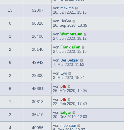
von
maxima
13
52807
28. Jan 2021, 15:15
von
HeGra
0
58326
26. Sep 2020, 18:35
von
Womotraum
1
26406
27. Jun 2020, 19:12
von
FrankiaFan
2
28140
27. Jun 2020, 13:19
von
Der Belgier
6
49942
7. Mai 2020, 11:53
von
Eyo
2
29300
3. Mai 2020, 15:34
von
bfb
6
45681
26. Mär 2020, 19:05
von
bfb
1
30613
22. Feb 2020, 17:49
von
Edgar
2
36410
30. Dez 2019, 12:03
von
m3ontour
4
40056
6. Dez 2019, 19:27